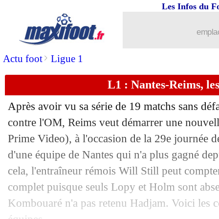
Les Infos du F
02/04
Esp.
: le Real facile, triplé express d
emplac
02/04
Lorient
: Abergel assume ses responsa
>
Actu foot
Ligue 1
02/04
Ita.
: la Lazio conforte sa 2e place
L1 : Nantes-Reims, le
02/04
L1
: Angers 1-1 Nice (fini)
Après avoir vu sa série de 19 matchs sans défa
02/04
L1
: Brest 3-1 Toulouse (fini)
contre l'OM, Reims veut démarrer une nouvell
Prime Video), à l'occasion de la 29e journée de
02/04
L1
: Nantes 0-3 Reims (fini)
d'une équipe de Nantes qui n'a plus gagné dep
cela, l'entraîneur rémois Will Still peut compt
02/04
L1
: Clermont 2-1 Ajaccio (fini)
complet puisque seuls Lopy et Holm sont abse
Kombouaré n'a pas retenu Hadjam. Voici les 
02/04
Liverpool
: le car visé par un projectil