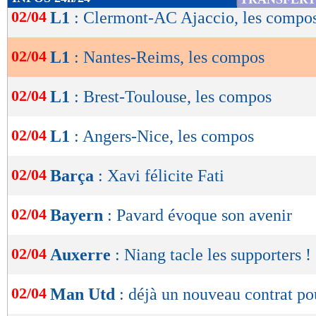
de
02/04
L1
: Clermont-AC Ajaccio, les compo
% de victoires
FORME
DE l'EQUIPE
lecture
39
27% -
%
17/03
Nul
1-1
Indice MF: 38/100
02/04
L1
: Nantes-Reims, les compos
buts
marqués/match
12/03
Nul
2-2
OK
04/03
Déf.
4-2
1,52
1,02 -
01/03
Vict.
2-1
26/02
Déf.
0-1
02/04
L1
: Brest-Toulouse, les compos
buts
encaissés/match
1,00
1,41 -
statistiques toutes compétitions con
02/04
L1
: Angers-Nice, les compos
Lu 1.936 fois
- Romain Rigaux -
02/04
Barça
: Xavi félicite Fati
02/04
Bayern
: Pavard évoque son avenir
02/04
Auxerre
: Niang tacle les supporters !
02/04
Man Utd
: déjà un nouveau contrat p