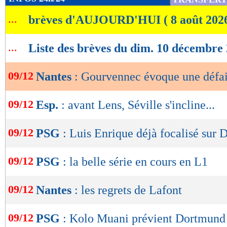
de
...
brèves d'AUJOURD'HUI ( 8 août 202
lecture
OK
...
Liste des brèves du dim. 10 décembre
09/12
Nantes
: Gourvennec évoque une défai
09/12
Esp.
: avant Lens, Séville s'incline...
09/12
PSG
: Luis Enrique déjà focalisé sur
09/12
PSG
: la belle série en cours en L1
09/12
Nantes
: les regrets de Lafont
09/12
PSG
: Kolo Muani prévient Dortmund