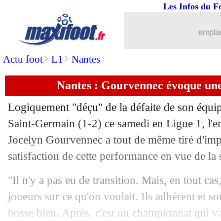
Les Infos du F
emplac
>
>
Actu foot
L1
Nantes
Nantes : Gourvennec évoque une
Logiquement "déçu" de la défaite de son équipe
Saint-Germain (1-2) ce samedi en Ligue 1, l'e
Jocelyn Gourvennec a tout de même tiré d'imp
satisfaction de cette performance en vue de la s
"Il n'y a pas eu de transition. Mais, en tout ca
joueurs sur ce qu'on voulait. Ils adhèrent et s
bosse bien. Après, c'est un championnat qui v