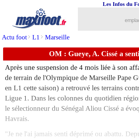
Les Infos du F
09/12
Divers
: les TAB, le discours cash de 
emplac
09/12
CdF
: l'ASSE éliminée, Angers et Lava
>
>
Actu foot
L1
Marseille
09/12
VIDEO
: le joli but de Valère Germai
OM : Gueye, A. Cissé a sent
09/12
CdF
: ça passe pour Bordeaux, Ajacci
Après une suspension de 4 mois liée à son affa
09/12
L1
: Rennes-Monaco, les compos
de terrain de l'Olympique de Marseille Pape
G
en L1 cette saison) a retrouvé les terrains con
09/12
Lille
: longue absence à venir pour Di
Ligue 1. Dans les colonnes du quotidien régi
le sélectionneur du Sénégal Aliou Cissé a évoq
09/12
Ang.
: Liverpool arrache la victoire !
Havrais.
09/12
Bayern
: Müller donne sa priorité au 
"Je ne l'ai jamais senti déprimé ou abattu. Dep