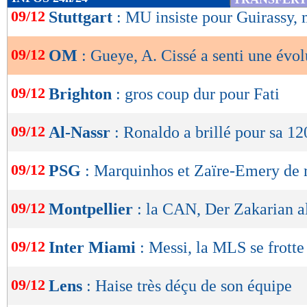
de
09/12
Stuttgart
: MU insiste pour Guirassy, m
lecture
09/12
OM
: Gueye, A. Cissé a senti une évol
OK
09/12
Brighton
: gros coup dur pour Fati
09/12
Al-Nassr
: Ronaldo a brillé pour sa 1
09/12
PSG
: Marquinhos et Zaïre-Emery de 
09/12
Montpellier
: la CAN, Der Zakarian a
09/12
Inter Miami
: Messi, la MLS se frotte
09/12
Lens
: Haise très déçu de son équipe