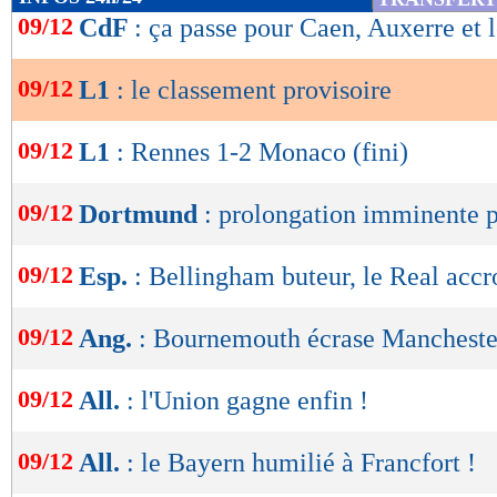
de
09/12
CdF
: ça passe pour Caen, Auxerre et 
lecture
09/12
L1
: le classement provisoire
OK
09/12
L1
: Rennes 1-2 Monaco (fini)
09/12
Dortmund
: prolongation imminente
Lu 11.475 fois
- Gilles Campos -
09/12
Esp.
: Bellingham buteur, le Real acc
09/12
Ang.
: Bournemouth écrase Mancheste
09/12
All.
: l'Union gagne enfin !
09/12
All.
: le Bayern humilié à Francfort !