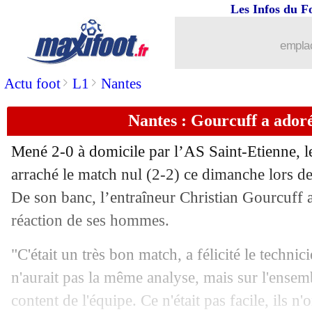
Les Infos du F
20/09
Lille
: Galtier s'attend à des départs
emplac
20/09
Man Utd
: Lingard relancé par Mouri
>
>
Actu foot
L1
Nantes
20/09
OM
: Sarr et l'exemple Mandanda
Nantes : Gourcuff a ador
20/09
Lille
: Ikoné a du mal à encaisser
Mené 2-0 à domicile par l’AS Saint-Etienne, l
20/09
OM
: Villas-Boas annonce une arrivée
arraché le match nul (2-2) ce dimanche lors de
De son banc, l’entraîneur Christian Gourcuff a
20/09
L1
: le classement des buteurs
réaction de ses hommes.
20/09
OM
: Germain reste lucide
"C'était un très bon match, a félicité le technic
n'aurait pas la même analyse, mais sur l'ensemb
20/09
L1
: le classement complet
content de l'équipe. Ce n'était pas facile, ils n'