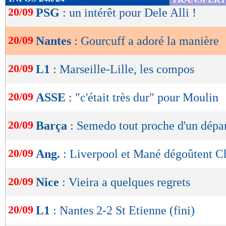
de
20/09
PSG
: un intérêt pour Dele Alli !
lecture
20/09
Nantes
: Gourcuff a adoré la manière
OK
20/09
L1
: Marseille-Lille, les compos
20/09
ASSE
: "c'était très dur" pour Moulin
20/09
Barça
: Semedo tout proche d'un dépa
20/09
Ang.
: Liverpool et Mané dégoûtent C
20/09
Nice
: Vieira a quelques regrets
20/09
L1
: Nantes 2-2 St Etienne (fini)