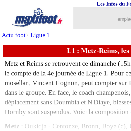
Les Infos du F
20/09
Barça
: Todibo veut partir
emplac
20/09
All.
: Leipzig commence bien
>
Actu foot
Ligue 1
20/09
L1
: Brest 3-2 Lorient (fini)
L1 : Metz-Reims, les
20/09
L1
: Metz 2-1 Reims (fini)
Metz et Reims se retrouvent ce dimanche (15h
20/09
L1
: Montpellier 4-1 Angers (fini)
le compte de la 4e journée de Ligue 1. Pour ce
mosellan, Vincent Hognon, peut compter sur K
20/09
L1
: Strasbourg 1-0 Dijon (fini)
dans le groupe. En face, le coach champenois,
déplacement sans Doumbia et N'Diaye, blessés,
20/09
ASSE
: Trauco évoque sa situation inc
Hornby sont suspendus. Voici la composition 
20/09
PSG
: la grande joie de Mbappé
Metz
: Oukidja - Centonze, Bronn, Boye (c), 