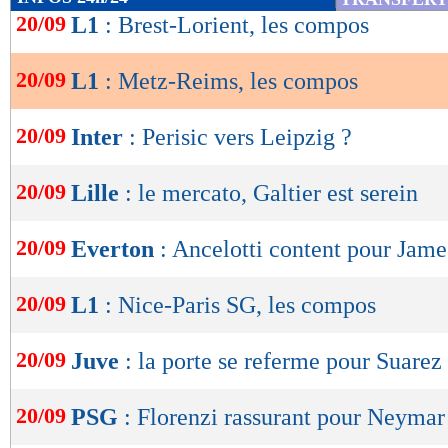
de
20/09
L1
: Brest-Lorient, les compos
Lu 2.166 fois
- Youcef Touaitia 
lecture
20/09
L1
: Metz-Reims, les compos
OK
20/09
Inter
: Perisic vers Leipzig ?
20/09
Lille
: le mercato, Galtier est serein
20/09
Everton
: Ancelotti content pour Jame
20/09
L1
: Nice-Paris SG, les compos
20/09
Juve
: la porte se referme pour Suarez
20/09
PSG
: Florenzi rassurant pour Neymar