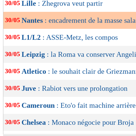
de
30/05
Lille
: Zhegrova veut partir
lecture
30/05
Nantes
: encadrement de la masse sala
OK
30/05
L1/L2
: ASSE-Metz, les compos
30/05
Leipzig
: la Roma va conserver Angel
30/05
Atletico
: le souhait clair de Griezma
30/05
Juve
: Rabiot vers une prolongation
30/05
Cameroun
: Eto'o fait machine arrière
30/05
Chelsea
: Monaco négocie pour Broja