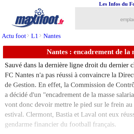
Les Infos du F
emplac
>
>
Actu foot
L1
Nantes
Nantes : encadrement de la 
Sauvé dans la dernière ligne droit du dernier 
FC Nantes n'a pas réussi à convaincre la Dire
de Gestion. En effet, la Commission de Contrô
...
brèves d'AUJOURD'HUI ( 7 août 202
a décidé d'un "encadrement de la masse salaria
...
Liste des brèves du ven. 31 mai 2024
vont donc devoir mettre le pied sur le frein a
estival. Clermont, Bastia et Laval ont eux réus
30/05
Monaco
: sanction connue pour Cama
gendarme financier du football français.