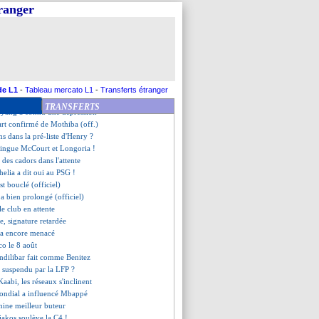
o priorité pour l'après-Motta
tranger
 affecté pour Haise
G surveille Konaté
e tendance pour son avenir
 prolongation en vue
sner activée au cas où
i fan du boss Enrique
 veut partir, mais...
de L1
-
Tableau mercato L1
-
Transferts étranger
départ libre envisagé ?
TRANSFERTS
yang a connu une dépression
art confirmé de Mothiba (off.)
s dans la pré-liste d'Henry ?
zingue McCourt et Longoria !
 des cadors dans l'attente
helia a dit oui au PSG !
st bouclé (officiel)
 a bien prolongé (officiel)
le club en attente
e, signature retardée
ia encore menacé
o le 8 août
ndilibar fait comme Benitez
 suspendu par la LFP ?
Kaabi, les réseaux s'inclinent
Mondial a influencé Mbappé
mine meilleur buteur
iakos soulève la C4 !