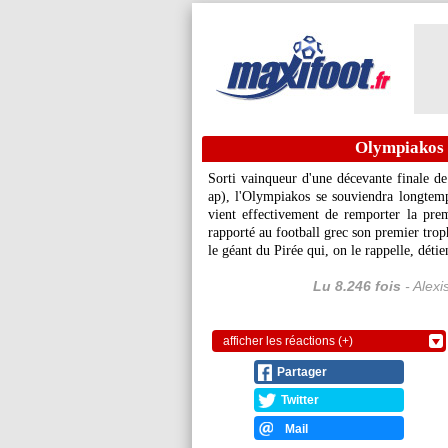
Olympiakos :
Sorti vainqueur d'une décevante finale d
ap), l'Olympiakos se souviendra longte
vient effectivement de remporter la pre
rapporté au football grec son premier tro
le géant du Pirée qui, on le rappelle, déti
Lu 8.246 fois
- Alexi
afficher les réactions (+)
Partager
Twitter
Mail