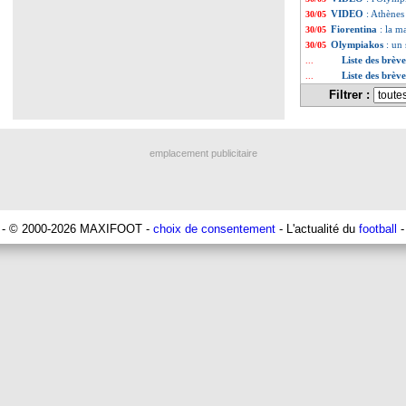
VIDEO
: Athènes
30/05
Fiorentina
: la m
30/05
Olympiakos
: un
30/05
Liste des brèv
...
Liste des brèv
...
Filtrer :
emplacement publicitaire
- © 2000-2026 MAXIFOOT -
choix de consentement
- L'actualité du
football
-