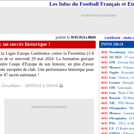
Bologne
: Italian
30/05
Les Infos du Football Français et E
Lens
: El Aynaoui
30/05
Liverpool
: le PS
30/05
emplacement publicitaire
OM
: Balerdi, un
30/05
Arsenal
: Arteta,
30/05
Lens
: la piste El
30/05
PSG
: Al-Khelaïf
30/05
publié le
30/05/2024 à 00h04
Milan
: Hernandez
30/05
LiveScore
-
clubs 
OM
: Clauss, un 
30/05
 un succès historique !
INFOS 24h/24
Arsenal
: Aubame
30/05
Strasbourg
: dép
30/05
e la Ligue Europa Conférence contre la Fiorentina (1-0
JO 2024
: 27 nom
30/05
mps de ce mercredi 29 mai 2024. La formation grecque
OM
: Zeroual dé
30/05
mière Coupe d'Europe de son histoire, en plus d'avoir
Monaco
: Fofana,
30/05
phée européen de club. Une performance historique pour
Naples
: Kvaratsk
30/05
ent 47 sacres nationaux !
Lens
: Chávez, c'e
30/05
Lorient
: Abergel
30/05
s Goudlijian - 30/05/24 à 00h04
OM
: Conceição, 
30/05
Lens
: Haise à Nic
30/05
Rosario
: Di Mar
30/05
TdC
: PSG-Monac
30/05
emplacement publicitaire
Olympiakos
: Me
30/05
Monaco
: Camara
30/05
Olympiakos
: El 
30/05
PSG
: 2022, le 
30/05
C4
: El Kaabi ter
30/05
VIDEO
: l'Olymp
30/05