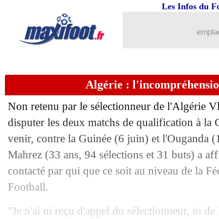
30/05
Uruguay
: Cavani dit stop (officiel)
Les Infos du F
30/05
Man Utd
: un défenseur de Chelsea ci
emplac
30/05
PSG
: l'Atletico vise Ugarte
Algérie : l'incompréhensi
30/05
Lille
: Zhegrova veut partir
Non retenu par le sélectionneur de l'Algérie 
30/05
Nantes
: encadrement de la masse sala
disputer les deux matchs de qualification à 
venir, contre la Guinée (6 juin) et l'Ouganda (1
30/05
L1/L2
: ASSE-Metz, les compos
Mahrez (33 ans, 94 sélections et 31 buts) a aff
30/05
Leipzig
: la Roma va conserver Angel
contacté par qui que ce soit au niveau de la F
Football.
30/05
Atletico
: le souhait clair de Griezma
"Je n'ai ni reçu d'appel du sélectionneur, ni de 