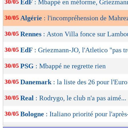
30/05
EdF
: Mbappé en méforme, Griezmann
de
lecture
30/05
Algérie
: l'incompréhension de Mahre
OK
30/05
Rennes
: Aston Villa fonce sur Lambo
30/05
EdF
: Griezmann-JO, l'Atletico "pas t
30/05
PSG
: Mbappé ne regrette rien
30/05
Danemark
: la liste des 26 pour l'Euro
30/05
Real
: Rodrygo, le club n'a pas aimé...
30/05
Bologne
: Italiano priorité pour l'aprè