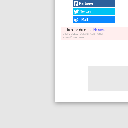
Partager
Twitter
Mail
la page du club :
Nantes
bilan, stats, réultats, calendrier,
effectif, tranferts, ...