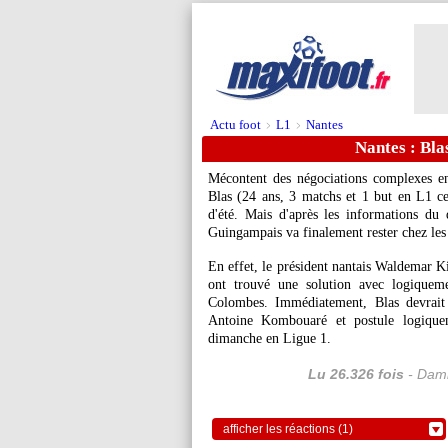
Actu foot
L1
Nantes
>
>
Nantes : Bla
Mécontent des négociations complexes en
Blas (24 ans, 3 matchs et 1 but en L1 cet
d'été. Mais d'après les informations du 
Guingampais va finalement rester chez les
En effet, le président nantais Waldemar Kit
ont trouvé une solution avec logiqueme
Colombes. Immédiatement, Blas devrait r
Antoine Kombouaré et postule logiquem
dimanche en Ligue 1.
Lu 26.326 fois
- Dami
afficher les réactions (1)