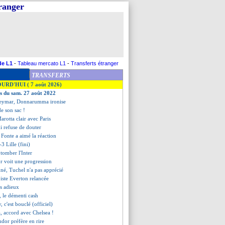
tranger
de L1
-
Tableau mercato L1
-
Transferts étranger
TRANSFERTS
OURD'HUI ( 7 août 2026)
es du sam. 27 août 2022
eymar, Donnarumma ironise
e son sac !
Marotta clair avec Paris
i refuse de douter
, Fonte a aimé la réaction
3 Lille (fini)
t tomber l'Inter
r voit une progression
nné, Tuchel n'a pas apprécié
piste Everton relancée
es adieux
 le démenti cash
 c'est bouclé (officiel)
a, accord avec Chelsea !
dor préfère en rire