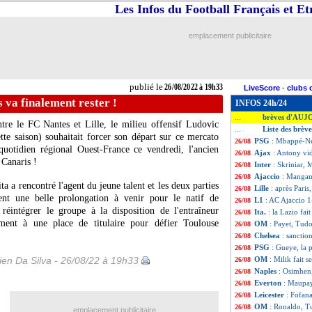
Les Infos du Football Français et E
emplacement publicitaire
publié le
26/08/2022 à 19h33
LiveScore
-
clubs 
s va finalement rester !
INFOS 24h/24
brèves d'AUJ
...
tre le FC Nantes et Lille, le milieu offensif Ludovic
Liste des brèv
...
te saison) souhaitait forcer son départ sur ce mercato
PSG
: Mbappé-N
26/08
quotidien régional Ouest-France ce vendredi, l'ancien
Ajax
: Antony vid
26/08
 Canaris !
Inter
: Skriniar, 
26/08
Ajaccio
: Mangan
26/08
a a rencontré l'agent du jeune talent et les deux parties
Lille
: après Paris
26/08
nt une belle prolongation à venir pour le natif de
L1
: AC Ajaccio 1-
26/08
éintégrer le groupe à la disposition de l'entraîneur
Ita.
: la Lazio fai
26/08
ent à une place de titulaire pour défier Toulouse
OM
: Payet, Tudo
26/08
Chelsea
: sanctio
26/08
PSG
: Gueye, la 
26/08
en Da Silva - 26/08/22 à 19h33
OM
: Milik fait s
26/08
Naples
: Osimhen,
26/08
Everton
: Maupay,
26/08
Leicester
: Fofan
26/08
OM
: Ronaldo, Tu
26/08
emplacement publicitaire