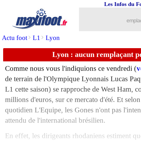
Les Infos du F
26/08
Newcastle
: Isak signe pour 70 M€ (off
emplac
26/08
Nantes
: Kombouaré cash sur le cas Bl
>
>
Actu foot
L1
Lyon
26/08
C4
: le tirage complet des groupes !
Lyon : aucun remplaçant p
26/08
Lyon
: Nice se place pour Aouar
Comme nous vous l'indiquions ce vendredi (
v
26/08
Lyon
: accord avec West Ham pour Pa
de terrain de l'Olympique Lyonnais Lucas Paq
L1 cette saison) se rapproche de West Ham, c
26/08
PSG
: Galtier annonce des jours anim
millions d'euros, sur ce mercato d'été. Et selo
quotidien L'Equipe, les Gones n'ont pas l'inte
26/08
Monaco
: la C3, Clement montre ses 
attendu de l'international brésilien.
26/08
Barça
: Depay n'écarte pas de rester
En effet, les dirigeants rhodaniens estiment que 