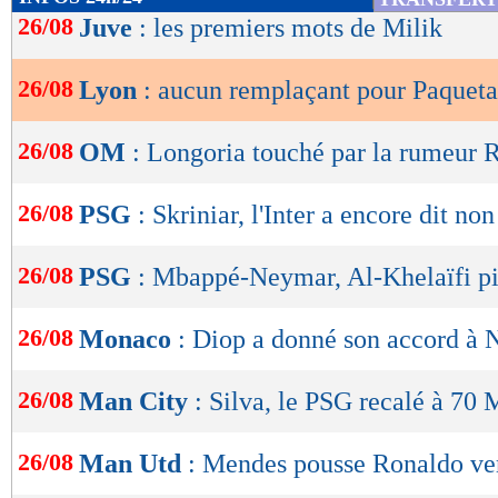
de
26/08
Juve
: les premiers mots de Milik
lecture
26/08
Lyon
: aucun remplaçant pour Paqueta
OK
26/08
OM
: Longoria touché par la rumeur 
26/08
PSG
: Skriniar, l'Inter a encore dit non
26/08
PSG
: Mbappé-Neymar, Al-Khelaïfi pi
26/08
Monaco
: Diop a donné son accord à 
26/08
Man City
: Silva, le PSG recalé à 70 
26/08
Man Utd
: Mendes pousse Ronaldo vers