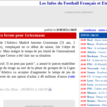
Les Infos du Football Français et E
Man Utd
: Ronald
26/08
Nantes
: Blas va 
26/08
Atletico
: Majer,
26/08
emplacement publicitaire
Barça
: De Jong 
26/08
Man City
: Guard
26/08
Rennes
: le Barça
26/08
Atalanta
: Malin
26/08
publié le
26/08/2022 à 16h39
LiveScore
-
clubs 
Brighton
: Maupa
26/08
ezo ferme pour Griezmann
INFOS 24h/24
Leicester
: Fofan
26/08
Real
: départ imm
26/08
 de l'Atletico Madrid Antoine Griezmann (31 ans, 2
Barça
: Braithwa
26/08
n), remplaçant en ce début de saison, fait l'objet de
Nice
: le soulage
26/08
 Mais malgré le temps de jeu limité de l'international
Atletico
: Cerezo
26/08
que Cerezo a été clair sur sa situation.
Bordeaux
: Hwang
26/08
L1
: la date de L
26/08
tif. Il ne peut pas partir", a assuré le patron madrilène
PSG
: Al-Khelaïfi
26/08
e du tirage au sort de la phase de groupes de la Ligue
Newcastle
: Isak 
26/08
l'Atletico va accepter d'augmenter le temps de jeu de
Nantes
: Komboua
26/08
evée de son option d'achat à 40 millions d'euros (
voir
C4
: le tirage co
26/08
Lyon
: Nice se p
26/08
Lyon
: accord av
26/08
PSG
: Galtier an
en Da Silva - 26/08/22 à 16h39
26/08
Monaco
: la C3,
26/08
Barça
: Depay n'é
26/08
Rennes
: Maurice
26/08
Guimaraes
: Alme
26/08
emplacement publicitaire