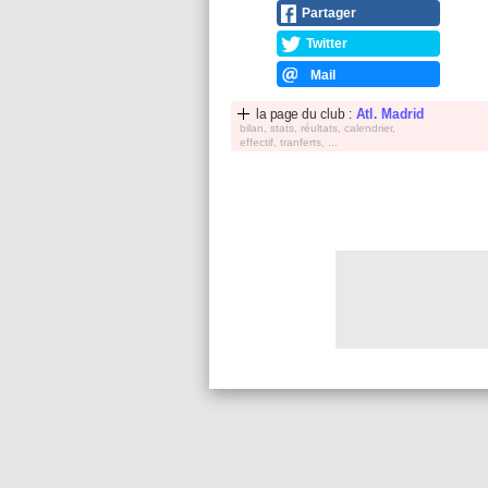
Partager
Twitter
Mail
la page du club :
Atl. Madrid
bilan, stats, réultats, calendrier,
effectif, tranferts, ...