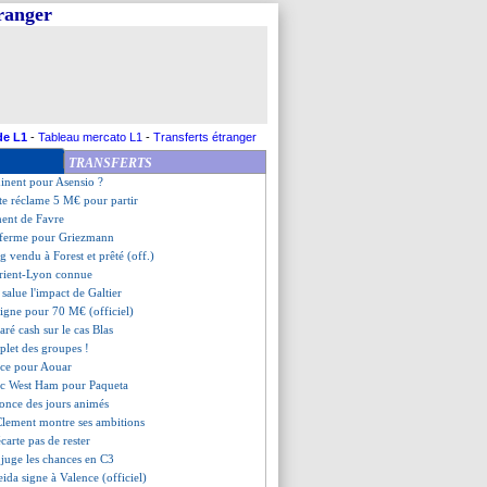
tranger
o, l'option Sporting de retour
finalement rester !
 Rennes refuse de négocier
a tranché pour son avenir
iola clair sur Silva
 discute pour Traoré
ovskyi, l'OM y croit
de L1
-
Tableau mercato L1
-
Transferts étranger
y finalement à Everton
TRANSFERTS
a, Chelsea va offrir 89 M€ !
inent pour Asensio ?
ite réclame 5 M€ pour partir
ment de Favre
 ferme pour Griezmann
 vendu à Forest et prêté (off.)
orient-Lyon connue
 salue l'impact de Galtier
signe pour 70 M€ (officiel)
ré cash sur le cas Blas
mplet des groupes !
lace pour Aouar
ec West Ham pour Paqueta
nonce des jours animés
 Clement montre ses ambitions
carte pas de rester
 juge les chances en C3
ida signe à Valence (officiel)