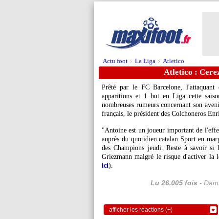
Actu foot
La Liga
Atletico
>
>
Atletico : Cer
Prêté par le FC Barcelone, l'attaquant
apparitions et 1 but en Liga cette saiso
nombreuses rumeurs concernant son avenir.
français, le président des Colchoneros Enri
"Antoine est un joueur important de l'effec
auprès du quotidien catalan Sport en marg
des Champions jeudi. Reste à savoir si 
Griezmann malgré le risque d'activer la l
ici
).
Lu 26.005 fois
- Dami
afficher les réactions (+)