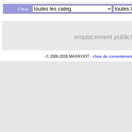
Filtrer :
15/11
L1
: les attaquants, Papin s'explique
15/11
LdC (f)
: le Paris FC surpris par Häck
emplacement publici
15/11
Strasbourg
: Lens ne lâche pas Diarra
- © 2000-2026 MAXIFOOT -
choix de consentemen
15/11
EdF
: inquiétude pour Camavinga
15/11
Naples
: Garcia sort du silence
15/11
L1
: les joueurs les plus rapides cette 
15/11
Rennes
: le club a pris sa décision po
15/11
Bayern
: Tel évoque ses axes de progr