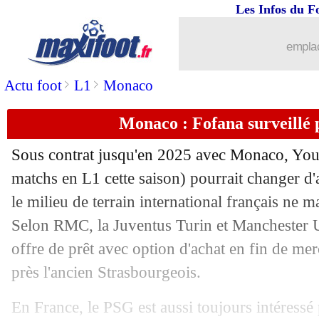
Les Infos du F
emplac
>
>
Actu foot
L1
Monaco
Monaco : Fofana surveillé 
Sous contrat jusqu'en 2025 avec Monaco, Yo
matchs en L1 cette saison) pourrait changer d'a
le milieu de terrain international français ne 
Selon RMC, la Juventus Turin et Manchester Un
offre de prêt avec option d'achat en fin de merc
près l'ancien Strasbourgeois.
En France, le PSG est aussi toujours intéressé