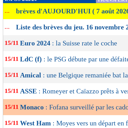
de
...
brèves d'AUJOURD'HUI ( 7 août 202
lecture
OK
...
Liste des brèves du jeu. 16 novembre 
15/11
Euro 2024
: la Suisse rate le coche
15/11
LdC (f)
: le PSG débute par une défait
15/11
Amical
: une Belgique remaniée bat la
15/11
ASSE
: Romeyer et Caïazzo prêts à ve
15/11
Monaco
: Fofana surveillé par les cad
15/11
West Ham
: Moyes vers un départ en f