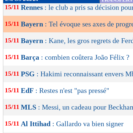
de
15/11
Rennes
: le club a pris sa décision po
lecture
15/11
Bayern
: Tel évoque ses axes de progr
OK
15/11
Bayern
: Kane, les gros regrets de Fe
15/11
Barça
: combien coûtera João Félix ?
15/11
PSG
: Hakimi reconnaissant envers 
15/11
EdF
: Restes n'est "pas pressé"
15/11
MLS
: Messi, un cadeau pour Beckha
15/11
Al Ittihad
: Gallardo va bien signer