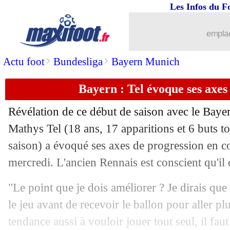
Les Infos du F
emplac
>
>
Actu foot
Bundesliga
Bayern Munich
...
brèves d'AUJOURD'HUI ( 7 août 202
Bayern : Tel évoque ses axes
...
Liste des brèves du jeu. 16 novembre 
Révélation de ce début de saison avec le Baye
15/11
Euro 2024
: la Suisse rate le coche
Mathys
Tel
(18 ans, 17 apparitions et 6 buts to
saison) a évoqué ses axes de progression en c
15/11
LdC (f)
: le PSG débute par une défait
mercredi. L'ancien Rennais est conscient qu'il
15/11
Amical
: une Belgique remaniée bat la
"Le point que je dois améliorer ? Je dirais que 
le jeu avant de recevoir le ballon pour aller plu
15/11
ASSE
: Romeyer et Caïazzo prêts à ve
tendance aussi à vouloir jouer tout seul, il faut