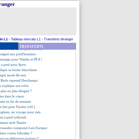
s gros regrets de Ferdinand
tranger
oûtera João Félix ?
connaissant envers Mbappé
 "pas pressé"
 cadeau pour Beckham
rdo va bien signer
ut garder Xavi Simons
le prime à venir pour Kane ?
de L1
-
Tableau mercato L1
-
Transferts étranger
France qualifiée pour les 8es
TRANSFERTS
maldo a un faible pour le Real
assigné aux prud'hommes
message pour Vitinha et PEA !
r a pesé pour Ayew
lique sa forme étincelante
egui aurait dit non
 Riolo reprend Deschamps
o explique son refus
plus en plus éloigné ?
ams dans le viseur
mmé en fin de semaine
est fini pour Fischer (off.)
lingham, un voyage pour rien
mis à pied (officiel)
Tamari tacle Nantes
ernandez comprend Luis Enrique
laire contre Gibraltar ?
n sur un défenseur ivoirien ?