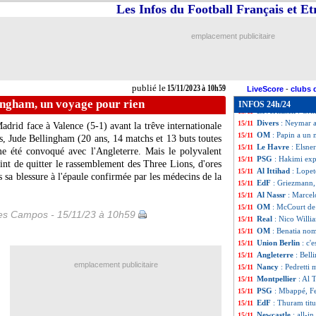
Bayern
: Kane, le
15/11
Les Infos du Football Français et E
Barça
: combien c
15/11
PSG
: Hakimi re
15/11
emplacement publicitaire
EdF
: Restes n'est
15/11
MLS
: Messi, un
15/11
Al Ittihad
: Galla
15/11
PSG
: Leipzig ve
15/11
publié le
15/11/2023 à 10h59
Bayern
: une bel
15/11
LiveScore
-
clubs 
CdM (U17)
: la 
15/11
ingham, un voyage pour rien
INFOS 24h/24
Leverkusen
: Gri
15/11
Divers
: Neymar 
15/11
adrid face à Valence (5-1) avant la trêve internationale
OM
: Papin a un 
15/11
es, Jude
Bellingham
(20 ans, 14 matchs et 13 buts toutes
Le Havre
: Elsne
15/11
me été convoqué avec l'Angleterre. Mais le polyvalent
PSG
: Hakimi exp
15/11
int de quitter le rassemblement des Three Lions, d'ores
Al Ittihad
: Lopet
15/11
s sa blessure à l'épaule confirmée par les médecins de la
EdF
: Griezmann,
15/11
Al Nassr
: Marcel
15/11
OM
: McCourt de 
15/11
les Campos - 15/11/23 à 10h59
Real
: Nico Willi
15/11
OM
: Benatia no
15/11
Union Berlin
: c'
15/11
Angleterre
: Bel
15/11
emplacement publicitaire
Nancy
: Pedretti 
15/11
Montpellier
: Al 
15/11
PSG
: Mbappé, F
15/11
EdF
: Thuram titu
15/11
Newcastle
: all-i
15/11