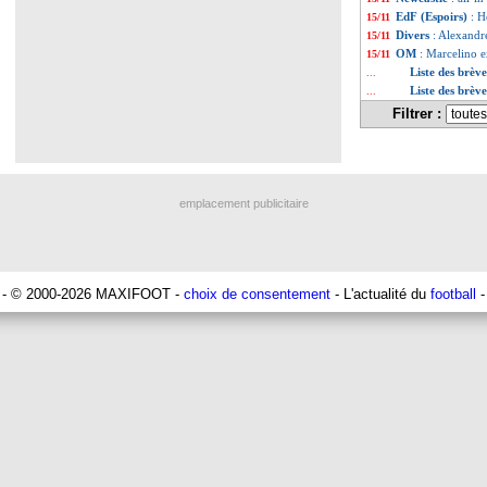
EdF (Espoirs)
: H
15/11
Divers
: Alexandre
15/11
OM
: Marcelino e
15/11
Liste des brè
...
Liste des brèv
...
Filtrer :
emplacement publicitaire
- © 2000-2026 MAXIFOOT -
choix de consentement
- L'actualité du
football
-