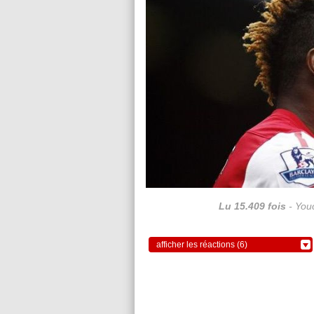
Lu 15.409 fois
- Youc
afficher les réactions (6)