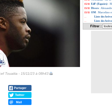
EdF (Espoirs)
: H
15/11
Divers
: Alexandre
15/11
OM
: Marcelino e
15/11
Liste des brè
...
Liste des brèv
...
Filtrer :
ef Touaitia - 15/11/23 à 08h43
Partager
Twitter
Mail