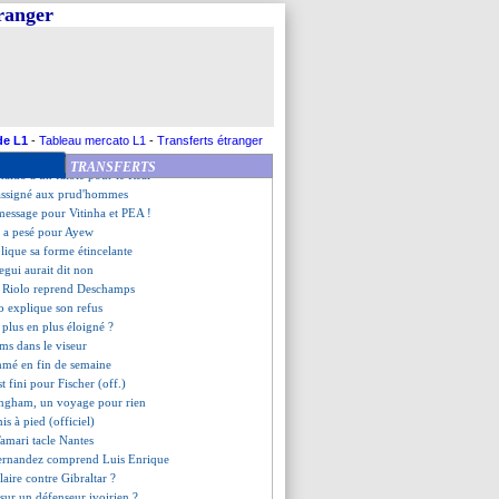
s gros regrets de Ferdinand
tranger
oûtera João Félix ?
connaissant envers Mbappé
 "pas pressé"
 cadeau pour Beckham
rdo va bien signer
ut garder Xavi Simons
le prime à venir pour Kane ?
de L1
-
Tableau mercato L1
-
Transferts étranger
France qualifiée pour les 8es
TRANSFERTS
maldo a un faible pour le Real
assigné aux prud'hommes
message pour Vitinha et PEA !
r a pesé pour Ayew
lique sa forme étincelante
egui aurait dit non
 Riolo reprend Deschamps
o explique son refus
plus en plus éloigné ?
ams dans le viseur
mmé en fin de semaine
est fini pour Fischer (off.)
lingham, un voyage pour rien
mis à pied (officiel)
Tamari tacle Nantes
ernandez comprend Luis Enrique
laire contre Gibraltar ?
n sur un défenseur ivoirien ?