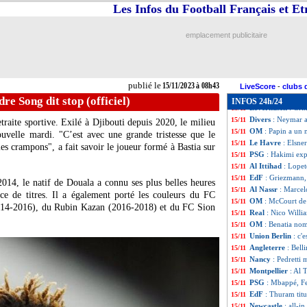
Bayern
: Kane, le
15/11
Les Infos du Football Français et E
Barça
: combien c
15/11
PSG
: Hakimi re
15/11
emplacement publicitaire
EdF
: Restes n'est
15/11
MLS
: Messi, un
15/11
Al Ittihad
: Galla
15/11
PSG
: Leipzig ve
15/11
publié le
15/11/2023 à 08h43
Bayern
: une bel
15/11
LiveScore
-
clubs 
CdM (U17)
: la 
15/11
re Song dit stop (officiel)
INFOS 24h/24
Leverkusen
: Gri
15/11
Divers
: Neymar 
15/11
raite sportive. Exilé à Djibouti depuis 2020, le milieu
OM
: Papin a un 
15/11
ouvelle mardi. "C’est avec une grande tristesse que le
Le Havre
: Elsne
15/11
s crampons", a fait savoir le joueur formé à Bastia sur
PSG
: Hakimi exp
15/11
Al Ittihad
: Lopet
15/11
EdF
: Griezmann,
15/11
2014, le natif de Douala a connu ses plus belles heures
Al Nassr
: Marcel
15/11
ce de titres. Il a également porté les couleurs du FC
OM
: McCourt de 
15/11
14-2016), du Rubin Kazan (2016-2018) et du FC Sion
Real
: Nico Willi
15/11
OM
: Benatia no
15/11
Union Berlin
: c'
15/11
Angleterre
: Bel
15/11
Nancy
: Pedretti 
15/11
Montpellier
: Al 
15/11
PSG
: Mbappé, F
15/11
EdF
: Thuram titu
15/11
Newcastle
: all-i
15/11