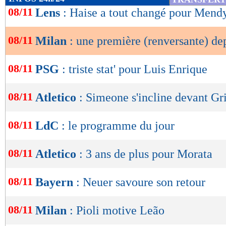
de
08/11
Lens
: Haise a tout changé pour Mend
lecture
08/11
Milan
: une première (renversante) de
OK
08/11
PSG
: triste stat' pour Luis Enrique
08/11
Atletico
: Simeone s'incline devant G
08/11
LdC
: le programme du jour
08/11
Atletico
: 3 ans de plus pour Morata
08/11
Bayern
: Neuer savoure son retour
08/11
Milan
: Pioli motive Leão