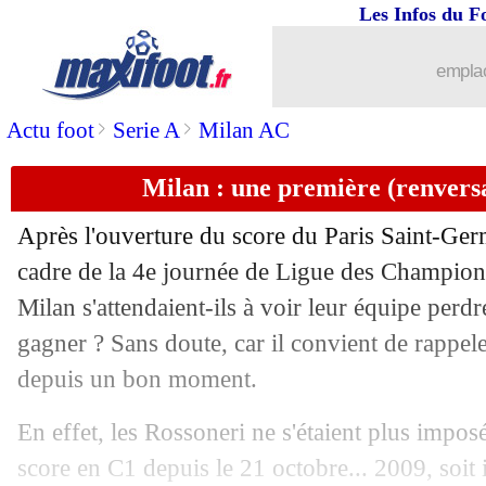
Les Infos du F
08/11
Lens
: Mendy revient sur son été comp
emplac
08/11
EdF
: le Mondial a changé Disasi
>
>
Actu foot
Serie A
Milan AC
08/11
OM
: quatre absents contre l'AEK
Milan : une première (renvers
08/11
LdC (U19)
: Lens battu par le PSV
Après l'ouverture du score du Paris Saint-Ger
08/11
Argentine
: l'anecdote de Dybala sur
cadre de la 4e journée de Ligue des Champions
Milan s'attendaient-ils à voir leur équipe perd
08/11
PSG
: Dhorasoo pas convaincu par K
gagner ? Sans doute, car il convient de rappeler
depuis un bon moment.
08/11
EdF
: reprendre un club, Deschamps r
En effet, les Rossoneri ne s'étaient plus impos
08/11
Real
: Piqué dénigre la dernière C1
score en C1 depuis le 21 octobre... 2009, soit i