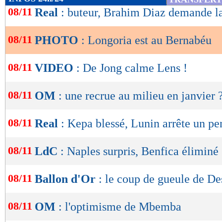
de
08/11
Real
: buteur, Brahim Diaz demande l
lecture
08/11
PHOTO
: Longoria est au Bernabéu
OK
08/11
VIDEO
: De Jong calme Lens !
08/11
OM
: une recrue au milieu en janvier 
08/11
Real
: Kepa blessé, Lunin arrête un pe
08/11
LdC
: Naples surpris, Benfica éliminé
Lu 26.225 fois
- Eric Bethsy - 
08/11
Ballon d'Or
: le coup de gueule de D
08/11
OM
: l'optimisme de Mbemba