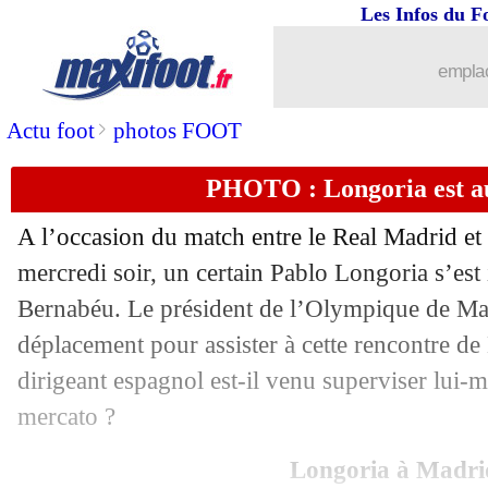
Les Infos du F
...
Liste des brèves du jeu. 9 novembre 2
emplac
08/11
Lens
: Haise reconnaît des manques
>
Actu foot
photos FOOT
08/11
Lens
: Arsenal, le message de Thomas
PHOTO : Longoria est a
08/11
Man Utd
: Carragher défend Rashford
A l’occasion du match entre le Real Madrid et
08/11
OM-OL
: pas de sanction pour Marsei
mercredi soir, un certain Pablo Longoria s’est 
Bernabéu. Le président de l’Olympique de Mars
08/11
LdC
: le classement des buteurs
déplacement pour assister à cette rencontre d
dirigeant espagnol est-il venu superviser lui-
08/11
EdF
: Coman attend Zaïre-Emery
mercato ?
08/11
Man Utd
: la stat' qui fâche...
Longoria à Madri