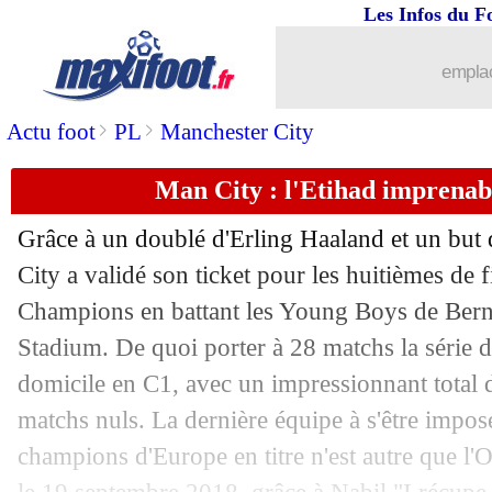
Les Infos du F
08/11
PSG
: le Real plus intéressé par Mbap
emplac
08/11
Rennes
: B. Genesio - "j'ai zéro pressi
>
>
Actu foot
PL
Manchester City
08/11
Chelsea
: comment Pochettino a conva
Man City : l'Etihad imprenabl
08/11
Lens
: Mendy revient sur son été comp
Grâce à un doublé d'Erling Haaland et un but
08/11
EdF
: le Mondial a changé Disasi
City a validé son ticket pour les huitièmes de f
Champions en battant les Young Boys de Berne
08/11
OM
: quatre absents contre l'AEK
Stadium. De quoi porter à 28 matchs la série d
domicile en C1, avec un impressionnant total d
08/11
LdC (U19)
: Lens battu par le PSV
matchs nuls. La dernière équipe à s'être impos
champions d'Europe en titre n'est autre que l
08/11
Argentine
: l'anecdote de Dybala sur