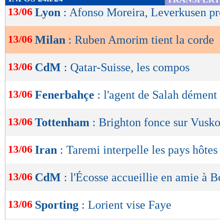
de
13/06
Lyon
: Afonso Moreira, Leverkusen p
lecture
13/06
Milan
: Ruben Amorim tient la corde
OK
13/06
CdM
: Qatar-Suisse, les compos
13/06
Fenerbahçe
: l'agent de Salah dément
13/06
Tottenham
: Brighton fonce sur Vusk
13/06
Iran
: Taremi interpelle les pays hôtes
13/06
CdM
: l'Écosse accueillie en amie à B
13/06
Sporting
: Lorient vise Faye