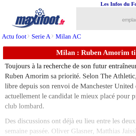
Les Infos du F
...
brèves d'AUJOURD'HUI ( 7 août 202
emplac
...
Liste des brèves du dim. 14 juin 2026
>
>
Actu foot
Serie A
Milan AC
13/06
Argentine
: sans E. Martinez contre l'
Milan : Ruben Amorim tie
13/06
EdF
: Doué pressenti pour débuter le
Toujours à la recherche de son futur entraîneur
13/06
CdM
: un point historique pour le Qat
Ruben Amorim sa priorité. Selon The Athletic, 
libre depuis son renvoi de Manchester United e
13/06
PHOTOS
: Brésil-Maroc, choc sous h
actuellement le candidat le mieux placé pour
club lombard.
13/06
CdM
: le classement du groupe B
Des discussions ont déjà eu lieu entre les deux
13/06
CdM
: Qatar 1-1 Suisse (fini)
semaine passée. Oliver Glasner, Matthias Jaiss