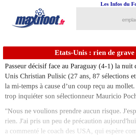
Les Infos du F
13/06
Slovan
: Yaya Touré nommé coach (off
emplac
13/06
Elche
: Anselmi sur le banc (officiel)
13/06
Paraguay
: Alfaro ne rend pas les arm
Etats-Unis : rien de grave
13/06
EdF
: Zidane, une suite logique pour 
Passeur décisif face au Paraguay (4-1) la nuit d
13/06
CdM
: Klopp critique les pauses fraîc
Unis Christian Pulisic (27 ans, 87 sélections e
la mi-temps à cause d’un coup reçu au mollet. 
13/06
Etats-Unis
: Pochettino ne s'enflamme
trop inquiéter son sélectionneur Mauricio Poch
13/06
OM
: Ndiaye revient sur son échec
"Nous ne voulions prendre aucun risque. J'esp
rien. J'ai pris un peu de précaution aujourd'hui
13/06
PSG
: Arsenal, "WZE" n'en veut pas à
a commenté le coach des USA, qui espère comp