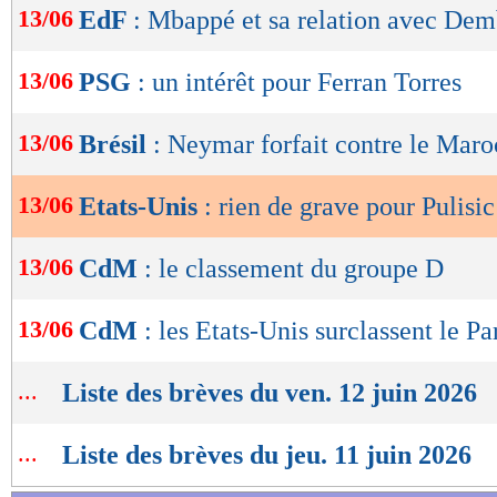
13/06
EdF
: Mbappé et sa relation avec Dem
de
lecture
13/06
PSG
: un intérêt pour Ferran Torres
OK
13/06
Brésil
: Neymar forfait contre le Maro
13/06
Etats-Unis
: rien de grave pour Pulisic
13/06
CdM
: le classement du groupe D
13/06
CdM
: les Etats-Unis surclassent le P
...
Liste des brèves du ven. 12 juin 2026
...
Liste des brèves du jeu. 11 juin 2026