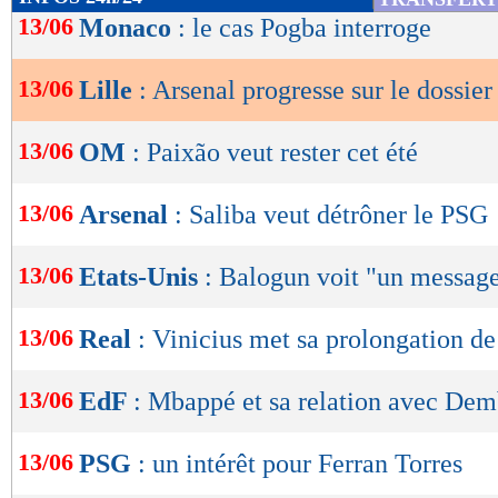
de
13/06
Monaco
: le cas Pogba interroge
lecture
13/06
Lille
: Arsenal progresse sur le dossie
OK
13/06
OM
: Paixão veut rester cet été
13/06
Arsenal
: Saliba veut détrôner le PSG
13/06
Etats-Unis
: Balogun voit "un message
13/06
Real
: Vinicius met sa prolongation de
13/06
EdF
: Mbappé et sa relation avec Dem
13/06
PSG
: un intérêt pour Ferran Torres