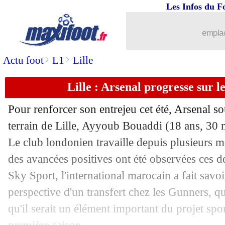
Les Infos du F
13/06
Atletico
: Alvarez n'ira pas au Real
emplac
13/06
PFC
: ça avance pour un talent belge
>
>
Actu foot
L1
Lille
13/06
Chicago
: Lewandowski en approche
Lille : Arsenal progresse sur l
13/06
Ghana
: le gouvernement défend Part
Pour renforcer son entrejeu cet été, Arsenal so
13/06
Burnley
: Florentino Luis pour 24 M€ 
terrain de Lille, Ayyoub
Bouaddi
(18 ans, 30 m
Le club londonien travaille depuis plusieurs moi
13/06
France-Sénégal
: un Australien au siff
des avancées positives ont été observées ces d
Sky Sport, l'international marocain a fait savoir 
13/06
Slovan
: Yaya Touré nommé coach (off
perspective d'un transfert chez les Gunners, qu
qu'il serait un élément important du projet spo
13/06
Elche
: Anselmi sur le banc (officiel)