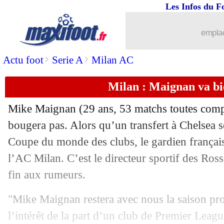
Les Infos du F
25/06
Lyon
: Coupet "hyper inquiet" pour le
emplac
25/06
Barça
: Darvich va signer à Stuttgart
>
>
Actu foot
Serie A
Milan AC
25/06
Al Nassr
: Jorge Jesus à la place de Pio
Milan : Maignan va bi
25/06
Brentford
: une offre d'Arsenal pour 
Mike
Maignan
(29 ans, 53 matchs toutes compé
25/06
Aston Villa
: Galatasaray fonce sur de
bougera pas. Alors qu’un transfert à Chelsea s
Coupe du monde des clubs, le gardien français
25/06
Barça
: Pablo Torre vers Majorque
l’AC Milan. C’est le directeur sportif des Rosso
fin aux rumeurs.
25/06
Chelsea
: Kepa en route pour Arsenal
"Mike Maignan restera avec nous la saison proc
25/06
Roma
: Gasperini veut récupérer Kess
l’intérêt de la part d’un club de Premier Leag