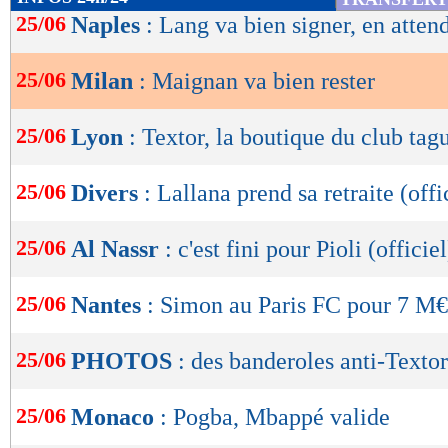
de
25/06
Naples
: Lang va bien signer, en atte
lecture
25/06
Milan
: Maignan va bien rester
OK
25/06
Lyon
: Textor, la boutique du club tag
25/06
Divers
: Lallana prend sa retraite (offi
25/06
Al Nassr
: c'est fini pour Pioli (officiel
25/06
Nantes
: Simon au Paris FC pour 7 M€ 
25/06
PHOTOS
: des banderoles anti-Texto
25/06
Monaco
: Pogba, Mbappé valide