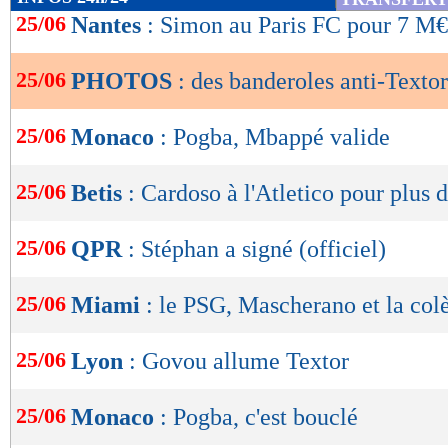
de
25/06
Nantes
: Simon au Paris FC pour 7 M€ 
lecture
25/06
PHOTOS
: des banderoles anti-Texto
OK
25/06
Monaco
: Pogba, Mbappé valide
25/06
Betis
: Cardoso à l'Atletico pour plus
25/06
QPR
: Stéphan a signé (officiel)
25/06
Miami
: le PSG, Mascherano et la col
25/06
Lyon
: Govou allume Textor
25/06
Monaco
: Pogba, c'est bouclé