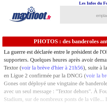
Les Infos du F
25/06
Barça
: Pablo Torre vers Majorque
emplac
25/06
Chelsea
: Kepa en route pour Arsenal
25/06
Roma
: Gasperini veut récupérer Kess
PHOTOS : des banderoles ant
25/06
Nice
: Sunderland négocie pour Bulka
La guerre est déclarée entre le président de l
25/06
Nantes
: Chirivella va lui aussi partir
supporters. Quelques heures après avoir dema
Textor (
voir la brève d'hier à 21h56
), suite à 
25/06
Bayern
: Müller ouvre la porte à la 
en Ligue 2 confirmée par la DNCG (
voir la b
Gones ont déployé une vingtaine de banderole
25/06
Lille
: Olmeta prêté à Bastia (officiel)
avec un seul message : "Textor dehors". À Fo
Stadium, sur de nombreux ponts de la ville... I
25/06
Dortmund
: Moukoko va rejoindre C