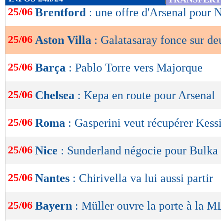
de
25/06
Brentford
: une offre d'Arsenal pour 
lecture
25/06
Aston Villa
: Galatasaray fonce sur de
OK
25/06
Barça
: Pablo Torre vers Majorque
25/06
Chelsea
: Kepa en route pour Arsenal
25/06
Roma
: Gasperini veut récupérer Kess
25/06
Nice
: Sunderland négocie pour Bulka
25/06
Nantes
: Chirivella va lui aussi partir
25/06
Bayern
: Müller ouvre la porte à la 