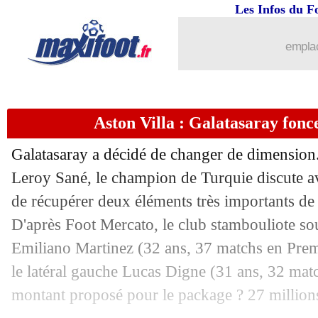
Les Infos du F
25/06
OM
: un échange Ndicka-Koné avec 
emplac
25/06
CdM Clubs
: Dortmund et Fluminense
25/06
Euro (Espoirs)
: Allemagne 3-0 France
Aston Villa : Galatasaray fonc
25/06
Arsenal
: accord avec Brentford pour
Galatasaray a décidé de changer de dimension.
25/06
Nantes
: le défenseur Radakovic en a
Leroy Sané, le champion de Turquie discute av
de récupérer deux éléments très importants de 
25/06
Udinese
: Thauvin prolonge l'aventure 
D'après Foot Mercato, le club stambouliote souh
Emiliano
Martinez
(32 ans, 37 matchs en Premi
25/06
Man City
: Juma Bah prêté à Nice (off
le latéral gauche Lucas
Digne
(31 ans, 32 matc
montant proposé pour le package ? 27 millions
25/06
Euro (Espoirs)
: Allemagne-France, l