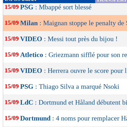
de
15/09
PSG
: Mbappé sort blessé
lecture
15/09
Milan
: Maignan stoppe le penalty de 
OK
15/09
VIDEO
: Messi tout près du bijou !
15/09
Atletico
: Griezmann sifflé pour son r
15/09
VIDEO
: Herrera ouvre le score pour
15/09
PSG
: Thiago Silva a marqué Nsoki
15/09
LdC
: Dortmund et Håland débutent b
15/09
Dortmund
: 4 noms pour remplacer H