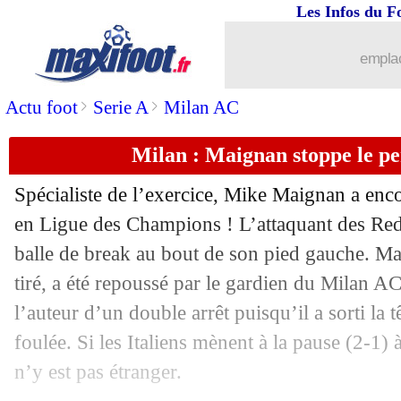
Les Infos du F
emplac
>
>
Actu foot
Serie A
Milan AC
Milan : Maignan stoppe le pe
Spécialiste de l’exercice, Mike Maignan a enc
...
brèves d'AUJOURD'HUI ( 7 août 202
en Ligue des Champions ! L’attaquant des Re
balle de break au bout de son pied gauche. Mai
...
Liste des brèves du jeu. 16 septembre
tiré, a été repoussé par le gardien du Milan A
l’auteur d’un double arrêt puisqu’il a sorti la 
15/09
Leipzig
: la déception de Nkunku
foulée. Si les Italiens mènent à la pause (2-1) à
n’y est pas étranger.
15/09
PHOTO
: les récompenses d'Haller