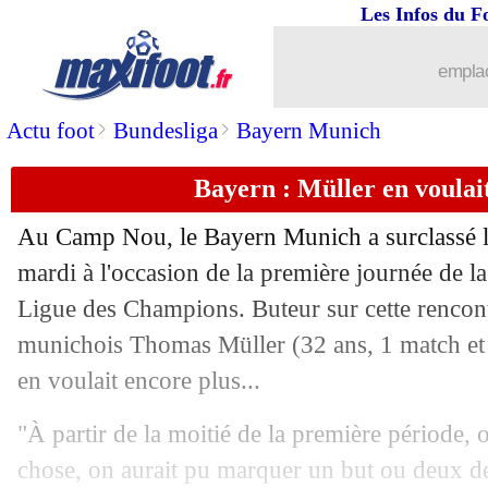
Les Infos du F
15/09
Lyon
: Shaqiri est là, pas Dembélé !
emplac
15/09
Barça
: les 2 stats qui font mal...
>
>
Actu foot
Bundesliga
Bayern Munich
15/09
Man Utd
: Solskjaer n'en veut pas à L
Bayern : Müller en voulai
15/09
Lille
: la VAR, le coup de gueule de 
Au Camp Nou, le Bayern Munich a surclassé l
mardi à l'occasion de la première journée de l
15/09
PSG
: le conseil de Nasri à Mbappé
Ligue des Champions. Buteur sur cette rencontr
15/09
munichois Thomas Müller (32 ans, 1 match et 
Milan
: Klopp fan de Zlatan !
en voulait encore plus...
15/09
PHOTOS
: les Unes après la déroute
"À partir de la moitié de la première période,
15/09
Caen
: accusé de racisme, Moulin port
chose, on aurait pu marquer un but ou deux de 