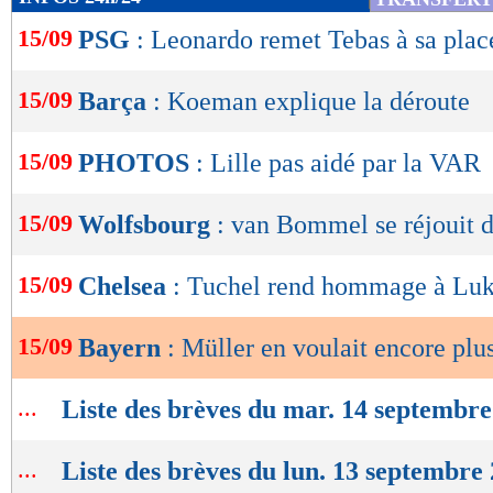
de
15/09
PSG
: Leonardo remet Tebas à sa plac
lecture
OK
15/09
Barça
: Koeman explique la déroute
15/09
PHOTOS
: Lille pas aidé par la VAR
15/09
Wolfsbourg
: van Bommel se réjouit d
15/09
Chelsea
: Tuchel rend hommage à Lu
15/09
Bayern
: Müller en voulait encore plu
...
Liste des brèves du mar. 14 septembr
...
Liste des brèves du lun. 13 septembre