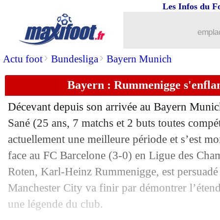
Les Infos du F
15/09
LdC
: le classement du groupe A (PSG
emplac
15/09
LdC
: Bruges 1-1 Paris SG (fini)
>
>
Actu foot
Bundesliga
Bayern Munich
15/09
PSG
: Leonardo a peur pour Messi
Bayern : Rummenigge s'enfla
15/09
PSG
: Mbappé sort blessé
Décevant depuis son arrivée au Bayern Munich 
15/09
Milan
: Maignan stoppe le penalty de 
Sané (25 ans, 7 matchs et 2 buts toutes compéti
actuellement une meilleure période et s’est mo
15/09
VIDEO
: Messi tout près du bijou !
face au FC Barcelone (3-0) en Ligue des Cham
Roten, Karl-Heinz Rummenigge, est persuadé 
15/09
Atletico
: Griezmann sifflé pour son r
Manchester City va finir par démontrer l’étend
une légende du club.
15/09
VIDEO
: Herrera ouvre le score pour