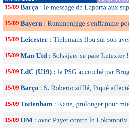
de
15/09
Barça
: le message de Laporta aux sup
lecture
15/09
Bayern
: Rummenigge s'enflamme pou
OK
15/09
Leicester
: Tielemans flou sur son ave
15/09
Man Utd
: Solskjaer se paie Letexier !
15/09
LdC (U19)
: le PSG accroché par Bru
15/09
Barça
: S. Roberto sifflé, Piqué affect
15/09
Tottenham
: Kane, prolonger pour mie
15/09
OM
: avec Payet contre le Lokomotiv