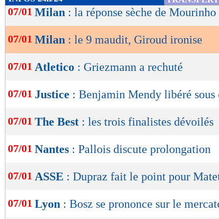
de
07/01
Milan
: la réponse sèche de Mourinho
lecture
07/01
Milan
: le 9 maudit, Giroud ironise
OK
07/01
Atletico
: Griezmann a rechuté
07/01
Justice
: Benjamin Mendy libéré sous 
07/01
The Best
: les trois finalistes dévoilés
07/01
Nantes
: Pallois discute prolongation
07/01
ASSE
: Dupraz fait le point pour Mate
07/01
Lyon
: Bosz se prononce sur le mercat