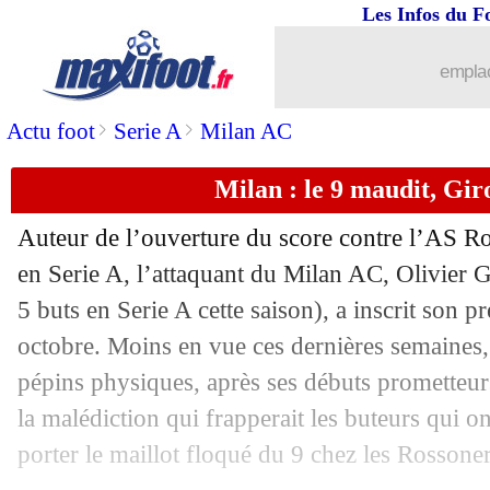
Les Infos du F
07/01
Barça
: Xavi rend hommage à Coutin
emplac
07/01
PSG
: Bitshiabu vers un prêt ?
>
>
Actu foot
Serie A
Milan AC
07/01
Barça
: le démenti de Piqué sur son sa
Milan : le 9 maudit, Gir
07/01
L1
: Bordeaux-Marseille, les compos
Auteur de l’ouverture du score contre l’AS Ro
07/01
Lens
: ce que Berg veut apporter
en Serie A, l’attaquant du Milan AC, Olivier 
5 buts en Serie A cette saison), a inscrit son p
07/01
Real
: pas de Mondial, Bale vers la ret
octobre. Moins en vue ces dernières semaines
pépins physiques, après ses débuts prometteurs,
07/01
Lyon
: Emerson de retour à Chelsea ?
la malédiction qui frapperait les buteurs qui o
porter le maillot floqué du 9 chez les Rossoner
07/01
CAN
: Milla charge les pays d'Afriqu