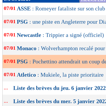
de
07/01
ASSE
: Romeyer fataliste sur son club
lecture
OK
07/01
PSG
: une piste en Angleterre pour Di
07/01
Newcastle
: Trippier a signé (officiel)
07/01
Monaco
: Wolverhampton recalé pour
07/01
PSG
: Pochettino attendrait un coup d
07/01
Atletico
: Mukiele, la piste prioritaire
...
Liste des brèves du jeu. 6 janvier 2022
...
Liste des brèves du mer. 5 janvier 202