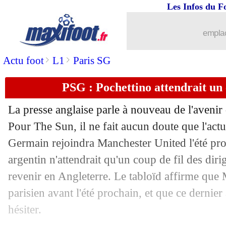
Les Infos du F
07/01
Lyon
: Bosz se prononce sur le mercat
emplac
07/01
Everton
: Benitez confirme pour Dign
>
>
Actu foot
L1
Paris SG
07/01
Angers
: Bobichon prêté à Nancy (offi
PSG : Pochettino attendrait un
07/01
Nantes
: les tests, Kombouaré s'empor
La presse anglaise parle à nouveau de l'avenir
Pour The Sun, il ne fait aucun doute que l'actu
07/01
Lille
: les pistes Faivre et Ferhat
Germain rejoindra Manchester United l'été pro
07/01
argentin n'attendrait qu'un coup de fil des di
ASSE
: Alvaro Gonzalez, le message 
revenir en Angleterre. Le tabloïd affirme que
07/01
Barça
: Umtiti, l'un des plus gros salai
parisien avant l'été prochain, et que ce dernier
hésiter.
07/01
OM
: Bordeaux renonce au forfait