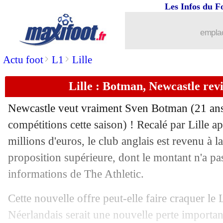
Les Infos du F
07/01
Milan
: le 9 maudit, Giroud ironise
emplac
07/01
Atletico
: Griezmann a rechuté
>
>
Actu foot
L1
Lille
07/01
Justice
: Benjamin Mendy libéré sous 
Lille : Botman, Newcastle revi
07/01
The Best
: les trois finalistes dévoilés
Newcastle veut vraiment Sven Botman (21 ans,
07/01
Nantes
: Pallois discute prolongation
compétitions cette saison) ! Recalé par Lille a
millions d'euros, le club anglais est revenu à 
07/01
ASSE
: Dupraz fait le point pour Mate
proposition supérieure, dont le montant n'a pas 
informations de The Athletic.
07/01
Lyon
: Bosz se prononce sur le mercat
Cette nouvelle offre peut-elle faire craquer l
07/01
Everton
: Benitez confirme pour Dign
Néerlandais serait une nouvelle perte important