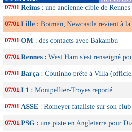
de
07/01
Reims
: une ancienne cible de Rennes
lecture
07/01
Lille
: Botman, Newcastle revient à la
OK
07/01
OM
: des contacts avec Bakambu
07/01
Rennes
: West Ham s'est renseigné po
07/01
Barça
: Coutinho prêté à Villa (officie
07/01
L1
: Montpellier-Troyes reporté
07/01
ASSE
: Romeyer fataliste sur son club
07/01
PSG
: une piste en Angleterre pour Di