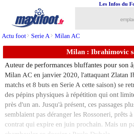
Les Infos du F
23/03
Man Utd
: 2 clubs anglais discutent 
emplac
23/03
Clermont
: Hountondji, la tuile...
>
>
Actu foot
Serie A
Milan AC
23/03
PSG
: Dybala intéressé ?
Milan : Ibrahimovic s
23/03
EdF
: Koundé admet avoir "gambergé
Auteur de performances bluffantes pour son â
23/03
Russie
: Bellerin tacle une indignation
Milan AC en janvier 2020, l'attaquant Zlatan 
matchs et 8 buts en Serie A cette saison) se re
23/03
Barça
: Dembélé, Yuste ouvre la porte
des pépins physiques à répétition qui ont limi
près d'un an. Jusqu'à présent, ces passages plus
23/03
EdF
: Le Graët va parler avec Mbappé
semblaient pas déranger les Rossoneri, prêts 
contrat qui expire en juin prochain. Mais un p
23/03
Sociedad
: Rafinha ne regrette pas le