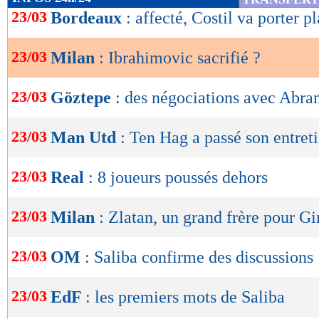
de
23/03
Bordeaux
: affecté, Costil va porter pl
lecture
23/03
Milan
: Ibrahimovic sacrifié ?
OK
23/03
Göztepe
: des négociations avec Abra
23/03
Man Utd
: Ten Hag a passé son entreti
23/03
Real
: 8 joueurs poussés dehors
23/03
Milan
: Zlatan, un grand frère pour G
23/03
OM
: Saliba confirme des discussions
23/03
EdF
: les premiers mots de Saliba