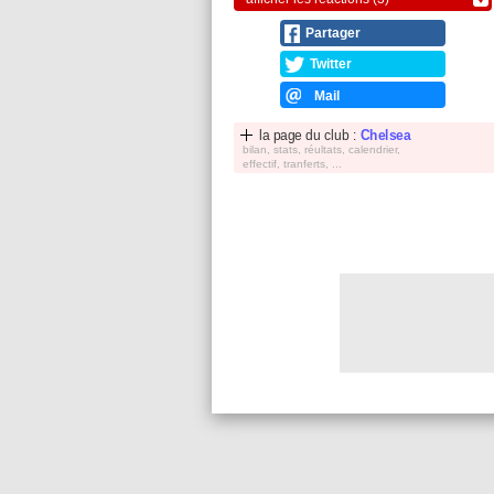
Partager
Twitter
Mail
la page du club :
Chelsea
bilan, stats, réultats, calendrier,
effectif, tranferts, ...