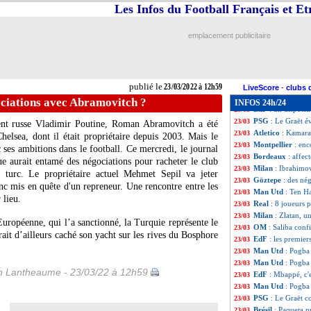
EdF
: Koundé ad
23/03
Les Infos du Football Français et E
Russie
: Bellerin 
23/03
Barça
: Dembélé,
23/03
emplacement publicitaire
EdF
: Le Graët v
23/03
Sociedad
: Rafinh
23/03
Bordeaux
: Costi
23/03
Inter
: Brozovic j
23/03
publié le
23/03/2022 à 12h59
Lyon
: deux Lenso
23/03
LiveScore
-
clubs 
Metz
: Delaine ve
23/03
ociations avec Abramovitch ?
INFOS 24h/24
EdF
: un disposit
23/03
PSG
: Le Graët 
23/03
dent russe Vladimir Poutine, Roman Abramovitch a été
Atletico
: Kamara
23/03
helsea, dont il était propriétaire depuis 2003. Mais le
Montpellier
: en
23/03
ses ambitions dans le football. Ce mercredi, le journal
Bordeaux
: affec
23/03
ue aurait entamé des négociations pour racheter le club
Milan
: Ibrahimov
23/03
turc. Le propriétaire actuel Mehmet Sepil va jeter
Göztepe
: des né
23/03
donc mis en quête d'un repreneur. Une rencontre entre les
Man Utd
: Ten Ha
23/03
lieu.
Real
: 8 joueurs 
23/03
Milan
: Zlatan, u
23/03
opéenne, qui l’a sanctionné, la Turquie représente le
OM
: Saliba conf
23/03
t d’ailleurs caché son yacht sur les rives du Bosphore
EdF
: les premier
23/03
Man Utd
: Pogba
23/03
Man Utd
: Pogba
23/03
 Lantheaume - 23/03/22 à 12h59
EdF
: Mbappé, c'
23/03
Man Utd
: Pogba
23/03
PSG
: Le Graët c
23/03
Brésil
: Paqueta 
23/03