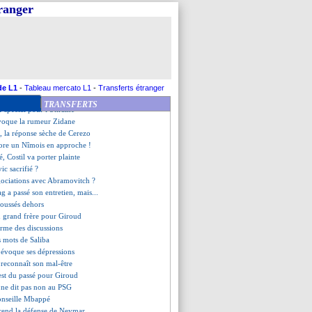
met avoir "gambergé"
tranger
tacle une indignation variable
 Yuste ouvre la porte
a parler avec Mbappé
a ne regrette pas le PSG
l, les Ultramarines répliquent
usqu'en 2026 (officiel)
is dans le viseur
de L1
-
Tableau mercato L1
-
Transferts étranger
rs Strasbourg
TRANSFERTS
if spécial pour l'Ukraine
évoque la rumeur Zidane
, la réponse sèche de Cerezo
core un Nîmois en approche !
té, Costil va porter plainte
ic sacrifié ?
gociations avec Abramovitch ?
g a passé son entretien, mais...
poussés dehors
n grand frère pour Giroud
irme des discussions
s mots de Saliba
 évoque ses dépressions
 reconnaît son mal-être
est du passé pour Giroud
 ne dit pas non au PSG
onseille Mbappé
prend la défense de Neymar