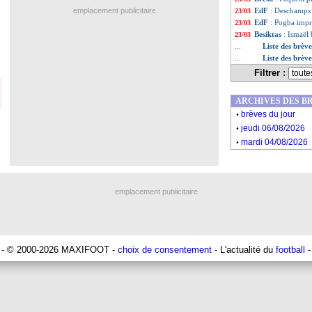
emplacement publicitaire
EdF
: Deschamps 
23/03
EdF
: Pogba imp
23/03
Besiktas
: Ismaël 
23/03
Liste des brèv
...
Liste des brèv
...
Filtrer :
ARCHIVES DES B
.
brèves du jour
.
jeudi 06/08/2026
.
mardi 04/08/2026
emplacement publicitaire
- © 2000-2026 MAXIFOOT -
choix de consentement
- L'actualité du
football
-