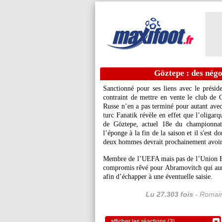
Göztepe : des nég
Sanctionné pour ses liens avec le prési
contraint de mettre en vente le club de C
Russe n’en a pas terminé pour autant avec 
turc Fanatik révèle en effet que l’oligarq
de Göztepe, actuel 18e du championnat 
l’éponge à la fin de la saison et il s'est 
deux hommes devrait prochainement avoir 
Membre de l’UEFA mais pas de l’Union Eur
compromis rêvé pour Abramovitch qui aurai
afin d’échapper à une éventuelle saisie.
Lu 27.303 fois
- Romain
afficher les réactions (3)