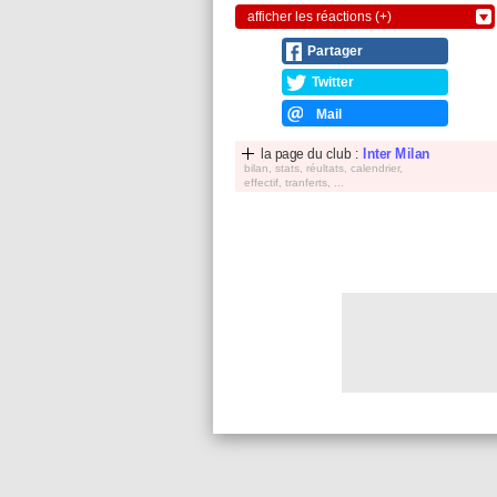
afficher les réactions (+)
Partager
Twitter
Mail
la page du club :
Inter Milan
bilan, stats, réultats, calendrier,
effectif, tranferts, ...