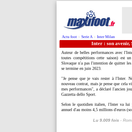
Actu foot
Serie A
Inter Milan
>
>
Inter : son avenir
Auteur de belles performances avec l'Int
toutes compétitions cette saison) est u
Slovaque n'a pas l'intention de quitter le
se termine en juin 2023.
"Je pense que je vais rester à l'Inter. 
nouveau contrat, mais je pense que cela vie
mes performances", a déclaré l'ancien jo
Gazzetta dello Sport.
Selon le quotidien italien, l'Inter va lui
annuel d'au moins 4,5 millions d'euros (so
Lu 9.009 fois
- Roma