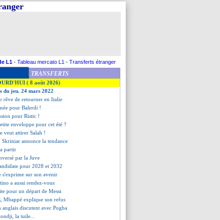
tranger
de L1
-
Tableau mercato L1
-
Transferts étranger
TRANSFERTS
OURD'HUI ( 8 août 2026)
es du jeu. 24 mars 2022
o rêve de retourner en Italie
inée pour Balerdi !
nsion pour Ristic !
etite enveloppe pour cet été ?
ve veut attirer Salah !
, Skriniar annonce la tendance
a partir
nversé par la Juve
 candidate pour 2028 et 2032
e s'exprime sur son avenir
tino a aussi rendez-vous
ite pour un départ de Messi
rs, Mbappé explique son refus
s anglais discutent avec Pogba
ndji, la tuile...