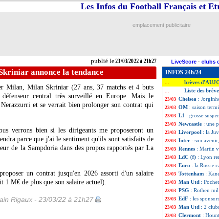
Les Infos du Football Français et E
emplacement publicitaire
publié le
23/03/2022 à 21h27
LiveScore
-
clubs 
, Skriniar annonce la tendance
INFOS 24h/24
brèves d'AUJ
...
er Milan, Milan Skriniar (27 ans, 37 matchs et 4 buts
Liste des brèv
...
n défenseur central très surveillé en Europe. Mais le
Chelsea
: Jorginh
23/03
s Nerazzurri et se verrait bien prolonger son contrat qui
OM
: saison term
23/03
L1
: grosse suspe
23/03
Newcastle
: une p
23/03
Nous verrons bien si les dirigeants me proposeront un
Liverpool
: la Ju
23/03
ndra parce que j'ai le sentiment qu'ils sont satisfaits de
Inter
: son avenir
23/03
ueur de la Sampdoria dans des propos rapportés par La
Rennes
: Martin v
23/03
LdC (f)
: Lyon re
23/03
Euro
: la Russie
23/03
 proposer un contrat jusqu'en 2026 assorti d'un salaire
Tottenham
: Kan
23/03
it 1 M€ de plus que son salaire actuel).
Man Utd
: Pochet
23/03
PSG
: Rothen mil
23/03
in Rigaux - 23/03/22 à 21h27
EdF
: les sponso
23/03
Man Utd
: 2 club
23/03
Clermont
: Hounto
23/03