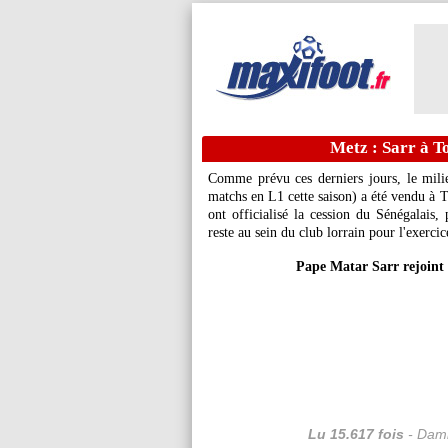
Metz : Sarr à To
Comme prévu ces derniers jours, le mil
matchs en L1 cette saison) a été vendu à T
ont officialisé la cession du Sénégalais,
reste au sein du club lorrain pour l'exerci
Pape Matar Sarr rejoint 
Lu 15.617 fois
- Dami