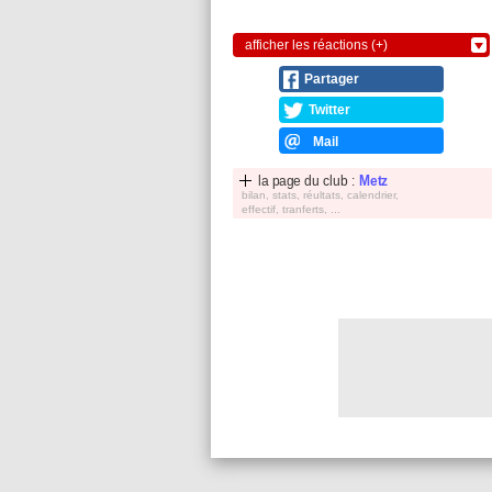
afficher les réactions (+)
Partager
Twitter
Mail
la page du club :
Metz
bilan, stats, réultats, calendrier,
effectif, tranferts, ...