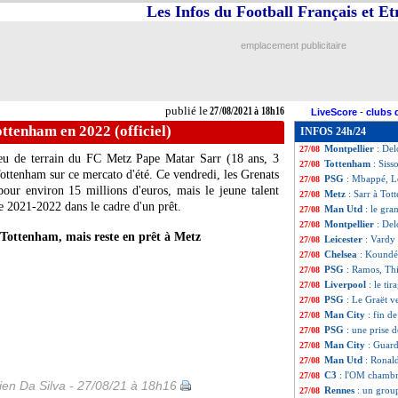
Les Infos du Football Français et E
PSG
: Mbappé, le
27/08
OM
: Caleta-Car
27/08
Real
: Ancelotti
27/08
emplacement publicitaire
L1
: Nantes-Lyon
27/08
Real
: la Juve pe
27/08
OM
: Caleta-Car
27/08
Monaco
: Barreca
27/08
publié le
27/08/2021 à 18h16
LiveScore
-
clubs 
Juve
: les adieux
27/08
ttenham en 2022 (officiel)
INFOS 24h/24
Rennes
: Aguerd a
27/08
Montpellier
: Del
27/08
ieu de terrain du FC Metz Pape Matar Sarr (18 ans, 3
Tottenham
: Siss
27/08
ottenham sur ce mercato d'été. Ce vendredi, les Grenats
PSG
: Mbappé, L
27/08
 pour environ 15 millions d'euros, mais le jeune talent
Metz
: Sarr à Tot
27/08
ce 2021-2022 dans le cadre d'un prêt.
Man Utd
: le gra
27/08
Montpellier
: Del
27/08
Tottenham, mais reste en prêt à Metz
Leicester
: Vardy
27/08
Chelsea
: Koundé,
27/08
PSG
: Ramos, Thi
27/08
Liverpool
: le ti
27/08
PSG
: Le Graët v
27/08
Man City
: fin d
27/08
PSG
: une prise 
27/08
Man City
: Guard
27/08
Man Utd
: Ronald
27/08
C3
: l'OM chambr
27/08
en Da Silva - 27/08/21 à 18h16
Rennes
: un grou
27/08