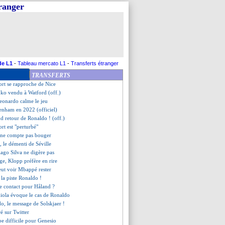
tranger
s 180 M€ du Real refusés ?
 absent du groupe
 répond pour Mbappé
, les compos
nse à Hazard pour oublier CR7
, Wolverhampton offre 15 M€
 prêté à Lecce (officiel)
de L1
-
Tableau mercato L1
-
Transferts étranger
 de Ronaldo
TRANSFERTS
 prolongé (officiel)
ort se rapproche de Nice
oko vendu à Watford (off.)
eonardo calme le jeu
tenham en 2022 (officiel)
nd retour de Ronaldo ! (off.)
ort est "perturbé"
 ne compte pas bouger
 le démenti de Séville
ago Silva ne digère pas
rage, Klopp préfère en rire
eut voir Mbappé rester
e la piste Ronaldo !
de contact pour Håland ?
iola évoque le cas de Ronaldo
o, le message de Solskjaer !
é sur Twitter
pe difficile pour Genesio