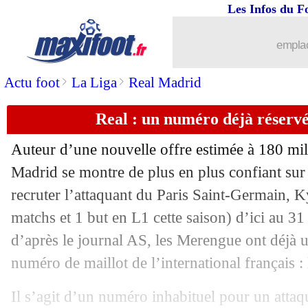
Les Infos du F
27/08
Leicester
: Vardy ne compte pas boug
emplac
27/08
Chelsea
: Koundé, le démenti de Sévil
>
>
Actu foot
La Liga
Real Madrid
27/08
PSG
: Ramos, Thiago Silva ne digère 
Real : un numéro déjà réserv
27/08
Liverpool
: le tirage, Klopp préfère en
Auteur d’une nouvelle offre estimée à 180 mill
27/08
PSG
: Le Graët veut voir Mbappé rest
Madrid se montre de plus en plus confiant sur
recruter l’attaquant du Paris Saint-Germain, 
27/08
Man City
: fin de la piste Ronaldo !
matchs et 1 but en L1 cette saison) d’ici au 31
d’après le journal AS, les Merengue ont déjà u
27/08
PSG
: une prise de contact pour Hålan
numéro de maillot de l’international français : 
27/08
Man City
: Guardiola évoque le cas d
Il s’agit d’un numéro inhabituel pour un attaq