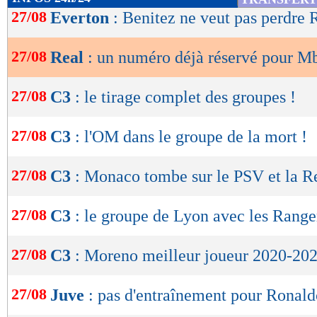
de
27/08
Everton
: Benitez ne veut pas perdre 
lecture
27/08
Real
: un numéro déjà réservé pour M
OK
27/08
C3
: le tirage complet des groupes !
27/08
C3
: l'OM dans le groupe de la mort !
27/08
C3
: Monaco tombe sur le PSV et la Re
27/08
C3
: le groupe de Lyon avec les Range
27/08
C3
: Moreno meilleur joueur 2020-202
27/08
Juve
: pas d'entraînement pour Ronald