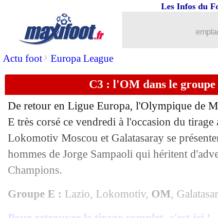
Les Infos du F
27/08
PSG
: Ramos, Thiago Silva ne digère 
emplac
27/08
Liverpool
: le tirage, Klopp préfère en
>
Actu foot
Europa League
27/08
PSG
: Le Graët veut voir Mbappé rest
C3 : l'OM dans le groupe 
27/08
Man City
: fin de la piste Ronaldo !
De retour en Ligue Europa, l'Olympique de Mar
27/08
PSG
: une prise de contact pour Hålan
E très corsé ce vendredi à l'occasion du tirage
Lokomotiv Moscou et Galatasaray se présentero
27/08
Man City
: Guardiola évoque le cas d
hommes de Jorge Sampaoli qui héritent d'adve
Champions.
27/08
Man Utd
: Ronaldo, le message de Sol
Groupe E :
Lazio, Lokomotiv,
OM
, Galatasa
27/08
C3
: l'OM chambré sur Twitter
Pour retrouver le tirage complet, c'est ici !