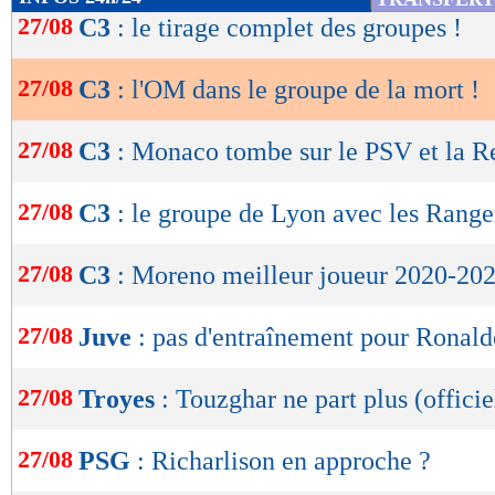
de
27/08
C3
: le tirage complet des groupes !
lecture
27/08
C3
: l'OM dans le groupe de la mort !
OK
27/08
C3
: Monaco tombe sur le PSV et la Re
27/08
C3
: le groupe de Lyon avec les Range
27/08
C3
: Moreno meilleur joueur 2020-202
27/08
Juve
: pas d'entraînement pour Ronald
27/08
Troyes
: Touzghar ne part plus (officie
27/08
PSG
: Richarlison en approche ?