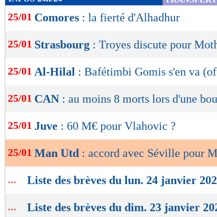
de
25/01
Comores
: la fierté d'Alhadhur
lecture
OK
25/01
Strasbourg
: Troyes discute pour Mot
25/01
Al-Hilal
: Bafétimbi Gomis s'en va (of
25/01
CAN
: au moins 8 morts lors d'une bo
25/01
Juve
: 60 M€ pour Vlahovic ?
25/01
Man Utd
: accord avec Séville pour Ma
...
Liste des brèves du lun. 24 janvier 20
...
Liste des brèves du dim. 23 janvier 20