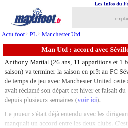
Les Infos du F
25/01
Salzbourg
: Dortmund accélère pour
emplac
25/01
PSG
: une piste italienne pour Dagba
>
>
Actu foot
PL
Manchester Utd
25/01
Chelsea
: Azpilicueta devrait signer a
Man Utd : accord avec Sévill
25/01
Juve
: accord avec la Fiorentina pour 
Anthony Martial (26 ans, 11 apparitions et 1 b
saison) va terminer la saison en prêt au FC Sé
25/01
Comores
: Juillard dézingue la CAF et
de temps de jeu avec Manchester United cette s
25/01
avait réclamé son départ cet hiver et faisait du
PSG
: Morientes envoie Mbappé au R
depuis plusieurs semaines (
voir ici
).
25/01
Man City
: le crack Julian Alvarez en
Le joueur s'était déjà entendu avec les dirigean
25/01
OM
: Milik, la Fiorentina a une autre 
manquait un accord entre les deux clubs. C'est