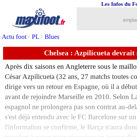
Les Infos du F
25/01
OM
: Mourinho veut vraiment Kamar
emplac
25/01
CAN
: même sonné, Mané qualifie le 
>
>
Actu foot
PL
Blues
25/01
Man Utd
: Nice abandonne pour Ling
Chelsea : Azpilicueta devrait
25/01
Barça
: Dembélé veut voir Laporta
Après dix saisons en Angleterre sous le maillot 
25/01
Lille
: Bordeaux pense à Xeka
César Azpilicueta (32 ans, 27 matchs toutes co
dirige vers un retour en Espagne, où il a débu
25/01
PSG
: Ramos a rassuré Luis Fernande
avant de rejoindre Marseille en 2010. Selon La
espagnol ne prolongera pas son contrat au-delà
25/01
Real
: Jovic plaît à Arsenal
s'est déjà entendu avec le FC Barcelone sur un 
l'information se confirme, le Barça n'aura do
25/01
VIDEO
: Martial est à Séville