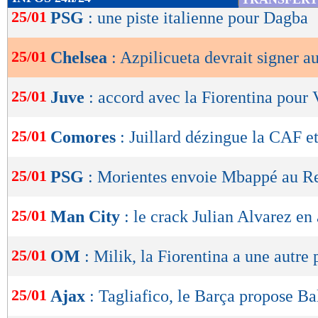
de
25/01
PSG
: une piste italienne pour Dagba
lecture
25/01
Chelsea
: Azpilicueta devrait signer a
OK
25/01
Juve
: accord avec la Fiorentina pour 
25/01
Comores
: Juillard dézingue la CAF et
25/01
PSG
: Morientes envoie Mbappé au R
25/01
Man City
: le crack Julian Alvarez en
25/01
OM
: Milik, la Fiorentina a une autre 
25/01
Ajax
: Tagliafico, le Barça propose Ba