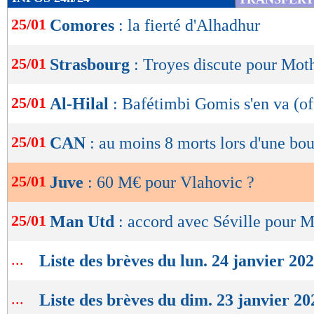
de
25/01
Comores
: la fierté d'Alhadhur
lecture
OK
25/01
Strasbourg
: Troyes discute pour Mot
25/01
Al-Hilal
: Bafétimbi Gomis s'en va (of
25/01
CAN
: au moins 8 morts lors d'une bo
25/01
Juve
: 60 M€ pour Vlahovic ?
25/01
Man Utd
: accord avec Séville pour Ma
...
Liste des brèves du lun. 24 janvier 20
...
Liste des brèves du dim. 23 janvier 20