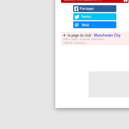
Partager
Twitter
Mail
la page du club :
Manchester City
bilan, stats, réultats, calendrier,
effectif, tranferts, ...