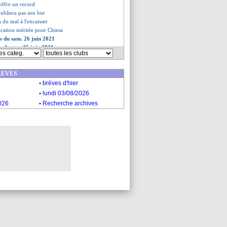
'offre un record
oubliera pas son but
a du mal à l'encaisser
fication méritée pour Chiesa
es du sam. 26 juin 2021
es du ven. 25 juin 2021
REVES
.
brèves d'hier
.
lundi 03/08/2026
.
026
Recherche archives