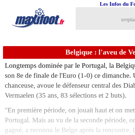
Les Infos du F
emplac
Belgique : l'aveu de 
Longtemps dominée par le Portugal, la Belgi
son 8e de finale de l'Euro (1-0) ce dimanche. 
chanceuse, avoue le défenseur central des D
Vermaelen (35 ans, 83 sélections et 2 buts).
"En première période, on jouait haut et on mett
Portugal. Mais au vu de la seconde période, on
gagné, a reconnu le Belge après la rencontre. 