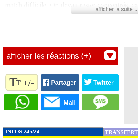
match difficile. On devait rester concentrés, 
afficher la suite ..
d'énergie mais on a le temps de récupérer."
Les Belges défieront l'Italie en quarts vendred
Bruyne ni Eden Hazard blessés (
voir brève 2
Lu 23.794 fois
- Eric Bethsy - 
afficher les réactions (+)
T
+/-
T
Partager
Twitter
Règlez la
taille du
Mail
texte
pour
l'adapter
à vos
INFOS 24h/24
TRANSFERT
préférences