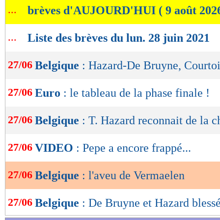
...
brèves d'AUJOURD'HUI ( 9 août 202
de
lecture
...
Liste des brèves du lun. 28 juin 2021
OK
27/06
Belgique
: Hazard-De Bruyne, Courtoi
27/06
Euro
: le tableau de la phase finale !
27/06
Belgique
: T. Hazard reconnait de la 
27/06
VIDEO
: Pepe a encore frappé...
27/06
Belgique
: l'aveu de Vermaelen
27/06
Belgique
: De Bruyne et Hazard bless