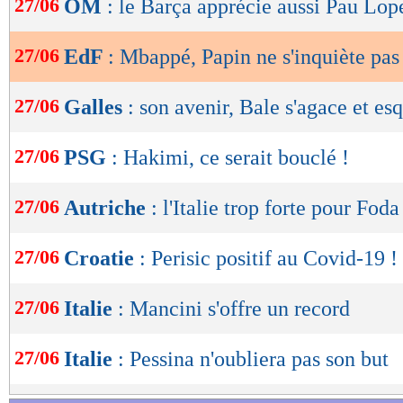
27/06
OM
: le Barça apprécie aussi Pau Lop
de
lecture
27/06
EdF
: Mbappé, Papin ne s'inquiète pas
OK
27/06
Galles
: son avenir, Bale s'agace et es
27/06
PSG
: Hakimi, ce serait bouclé !
27/06
Autriche
: l'Italie trop forte pour Foda
27/06
Croatie
: Perisic positif au Covid-19 !
27/06
Italie
: Mancini s'offre un record
27/06
Italie
: Pessina n'oubliera pas son but