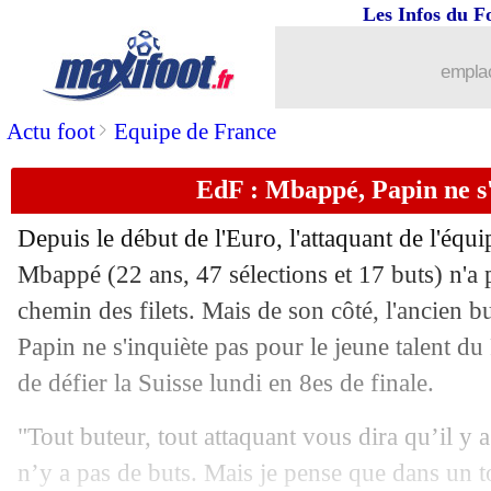
27/06
Rennes
: Camavinga, rendez-vous av
Les Infos du F
27/06
Rennes
: Badé bloqué par Lens, Boyat
emplac
27/06
PSG
: Hakimi, le coup de gueule de R
>
Actu foot
Equipe de France
EdF : Mbappé, Papin ne s'
27/06
Real
: Ancelotti prévenu sur le mercat
Depuis le début de l'Euro, l'attaquant de l'équ
27/06
PHOTO
: Gerson se trouve à Marseill
Mbappé (22 ans, 47 sélections et 17 buts) n'a p
chemin des filets. Mais de son côté, l'ancien b
27/06
EdF
: Deschamps se méfie de la Suiss
Papin ne s'inquiète pas pour le jeune talent d
27/06
OM
: Wass, le coach de Valence calme
de défier la Suisse lundi en 8es de finale.
"Tout buteur, tout attaquant vous dira qu’il y a
27/06
EdF
: Hernandez, Varane donne des no
n’y a pas de buts. Mais je pense que dans un 