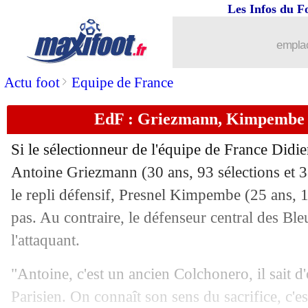
27/06
Euro
: Pays-Bas 0-2 Rép. tchèque (fin
Les Infos du F
27/06
Euro
: Belgique-Portugal, les compos
emplac
27/06
EdF
: la Suisse, deux forfaits et un inc
>
Actu foot
Equipe de France
EdF : Griezmann, Kimpembe a
27/06
Roma
: l'OM avance pour Lopez et Ü
Si le sélectionneur de l'équipe de France Did
27/06
PSG
: da Fonseca emballé par Wijna
Antoine Griezmann (30 ans, 93 sélections et 3
le repli défensif, Presnel Kimpembe (25 ans, 19
27/06
Bayern
: Nübel prêté à Monaco (offici
pas. Au contraire, le défenseur central des Bleu
27/06
PSG
: Mbappé le prochain Dieu selon 
l'attaquant.
"Antoine, c'est un ancien Colchonero, il sait d'o
27/06
Suisse
: Xhaka veut punir les lacunes 
Parisien. On connaît son sens du sacrifice, c'es