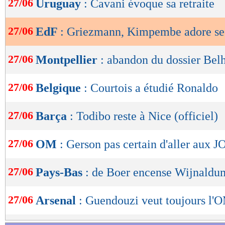
27/06
Uruguay
: Cavani évoque sa retraite
de
lecture
27/06
EdF
: Griezmann, Kimpembe adore ses
OK
27/06
Montpellier
: abandon du dossier Bel
27/06
Belgique
: Courtois a étudié Ronaldo
27/06
Barça
: Todibo reste à Nice (officiel)
27/06
OM
: Gerson pas certain d'aller aux J
27/06
Pays-Bas
: de Boer encense Wijnaldu
27/06
Arsenal
: Guendouzi veut toujours l'