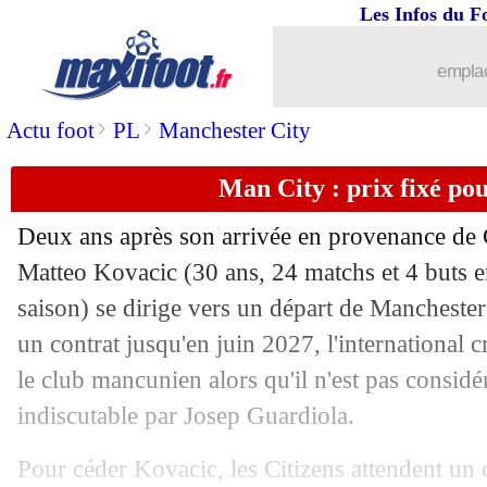
Les Infos du F
21/03
CdM 2026
: la L1 porte le Ghana et l
emplac
21/03
Salernitana
: quand Ribéry a frôlé l'
>
>
Actu foot
PL
Manchester City
21/03
EdF
: adjoint de Zidane ? La réponse 
Man City : prix fixé po
21/03
EdF
: beaucoup de changements à prév
Deux ans après son arrivée en provenance de C
21/03
Bayern
: une piste pour la doublure d
Matteo
Kovacic
(30 ans, 24 matchs et 4 buts 
saison) se dirige vers un départ de Manchester
21/03
EdF
: un milieu niveau district pour L
un contrat jusqu'en juin 2027, l'international c
le club mancunien alors qu'il n'est pas consid
21/03
Lille
: David répète son amour pour la
indiscutable par Josep Guardiola.
21/03
Italie
: Cambiaso forfait à son tour
Pour céder Kovacic, les Citizens attendent un