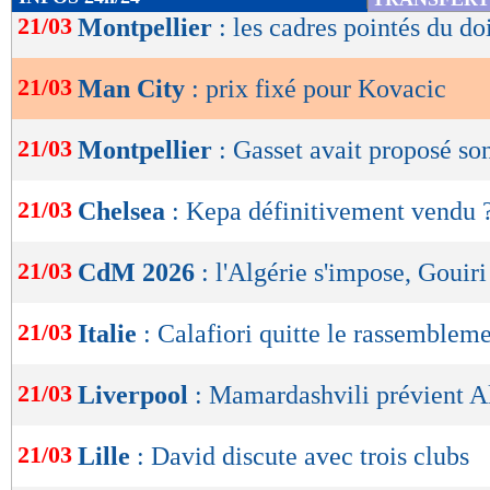
de
21/03
Montpellier
: les cadres pointés du do
lecture
21/03
Man City
: prix fixé pour Kovacic
OK
21/03
Montpellier
: Gasset avait proposé so
21/03
Chelsea
: Kepa définitivement vendu 
21/03
CdM 2026
: l'Algérie s'impose, Gouiri
21/03
Italie
: Calafiori quitte le rassemblem
21/03
Liverpool
: Mamardashvili prévient A
21/03
Lille
: David discute avec trois clubs