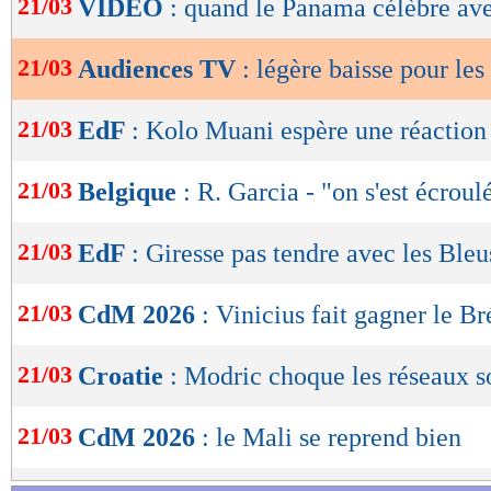
21/03
VIDEO
: quand le Panama célèbre ave
de
lecture
21/03
Audiences TV
: légère baisse pour les
OK
21/03
EdF
: Kolo Muani espère une réaction
21/03
Belgique
: R. Garcia - "on s'est écroul
21/03
EdF
: Giresse pas tendre avec les Bleu
21/03
CdM 2026
: Vinicius fait gagner le Br
21/03
Croatie
: Modric choque les réseaux s
21/03
CdM 2026
: le Mali se reprend bien