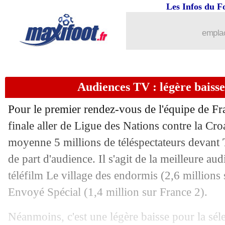
21/03
Liverpool
: Mamardashvili prévient A
Les Infos du F
21/03
Lille
: David discute avec trois clubs
emplac
21/03
Italie
: Donnarumma optimiste avant l
Audiences TV : légère baisse
21/03
PSG
: l'Arabie Saoudite veut Barcola
Pour le premier rendez-vous de l'équipe de Fr
21/03
Bologne
: Castro veut signer à l'Inter
finale aller de Ligue des Nations contre la Croa
moyenne 5 millions de téléspectateurs devant 
21/03
EdF
: 27% de chances de qualification
de part d'audience. Il s'agit de la meilleure aud
21/03
Milan
: Maignan doit en faire plus
téléfilm Le village des endormis (2,6 millions
Envoyé Spécial (1,4 million sur France 2).
21/03
PSG
: les nouvelles sont bonnes pour 
Néanmoins, c'est une légère baisse pour la séle