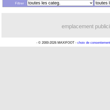
...
Liste des brèves du jeu. 20 mars 2025
Filtrer :
...
Liste des brèves du mer. 19 mars 2025
emplacement publici
- © 2000-2026 MAXIFOOT -
choix de consentemen