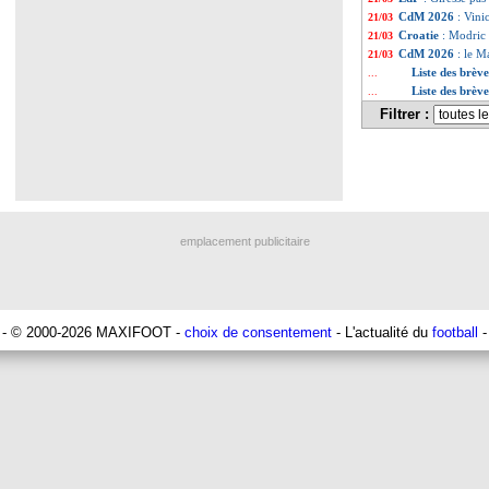
CdM 2026
: Vini
21/03
Croatie
: Modric
21/03
CdM 2026
: le M
21/03
Liste des brèv
...
Liste des brèv
...
Filtrer :
emplacement publicitaire
- © 2000-2026 MAXIFOOT -
choix de consentement
- L'actualité du
football
-