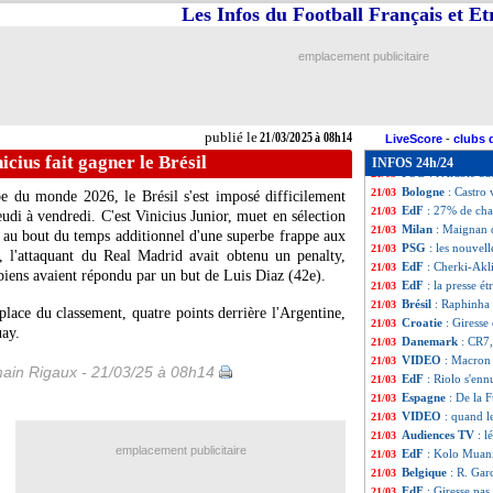
Montpellier
: les
21/03
Les Infos du Football Français et E
Man City
: prix 
21/03
Montpellier
: Gas
21/03
emplacement publicitaire
Chelsea
: Kepa d
21/03
CdM 2026
: l'Al
21/03
Italie
: Calafiori 
21/03
Liverpool
: Mama
21/03
publié le
21/03/2025 à 08h14
Lille
: David discu
21/03
LiveScore
-
clubs 
Italie
: Donnarumm
21/03
cius fait gagner le Brésil
INFOS 24h/24
PSG
: l'Arabie S
21/03
Bologne
: Castro 
21/03
pe du monde 2026, le Brésil s'est imposé difficilement
EdF
: 27% de cha
21/03
eudi à vendredi. C'est Vinicius Junior, muet en sélection
Milan
: Maignan d
21/03
o au bout du temps additionnel d'une superbe frappe aux
PSG
: les nouvel
21/03
 l'attaquant du Real Madrid avait obtenu un penalty,
EdF
: Cherki-Akl
21/03
iens avaient répondu par un but de Luis Diaz (42e).
EdF
: la presse é
21/03
Brésil
: Raphinha
21/03
place du classement, quatre points derrière l'Argentine,
Croatie
: Giresse
21/03
uay.
Danemark
: CR7,
21/03
VIDEO
: Macron
21/03
ain Rigaux - 21/03/25 à 08h14
EdF
: Riolo s'enn
21/03
Espagne
: De la 
21/03
VIDEO
: quand l
21/03
Audiences TV
: l
21/03
emplacement publicitaire
EdF
: Kolo Muani
21/03
Belgique
: R. Garc
21/03
EdF
: Giresse pas
21/03