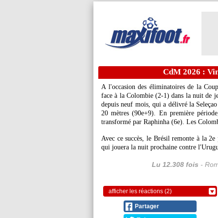
CdM 2026 : Vini
A l'occasion des éliminatoires de la Cou
face à la Colombie (2-1) dans la nuit de j
depuis neuf mois, qui a délivré la Seleça
20 mètres (90e+9). En première période,
transformé par Raphinha (6e). Les Colomb
Avec ce succès, le Brésil remonte à la 2e 
qui jouera la nuit prochaine contre l'Urug
Lu 12.308 fois
- Rom
afficher les réactions (2)
Partager