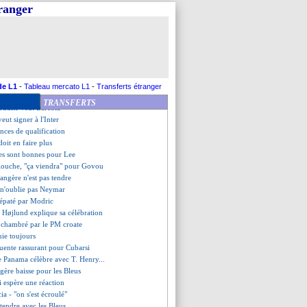
 cadres pointés du doigt
tranger
fixé pour Kovacic
set avait proposé son départ
éfinitivement vendu ?
gérie s'impose, Gouiri décisif
quitte le rassemblement
rdashvili prévient Alisson
te avec trois clubs
de L1
-
Tableau mercato L1
-
Transferts étranger
a optimiste avant le retour
TRANSFERTS
aoudite veut Barcola
veut signer à l'Inter
nces de qualification
oit en faire plus
les sont bonnes pour Lee
iouche, "ça viendra" pour Govou
trangère n'est pas tendre
 n'oublie pas Neymar
 épaté par Modric
 Højlund explique sa célébration
 chambré par le PM croate
uie toujours
Fuente rassurant pour Cubarsi
e Panama célèbre avec T. Henry...
égère baisse pour les Bleus
 espère une réaction
ia - "on s'est écroulé"
 tendre avec les Bleus