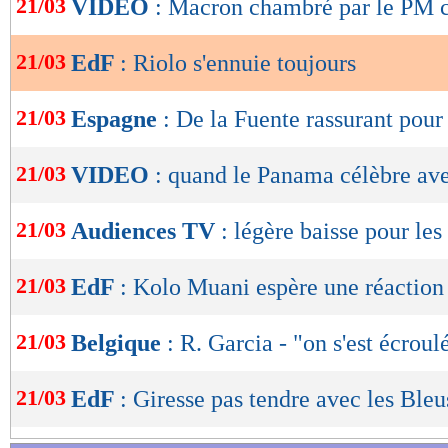
21/03
VIDEO
: Macron chambré par le PM c
de
lecture
21/03
EdF
: Riolo s'ennuie toujours
OK
21/03
Espagne
: De la Fuente rassurant pour
21/03
VIDEO
: quand le Panama célèbre ave
21/03
Audiences TV
: légère baisse pour les
21/03
EdF
: Kolo Muani espère une réaction
21/03
Belgique
: R. Garcia - "on s'est écroul
21/03
EdF
: Giresse pas tendre avec les Bleu