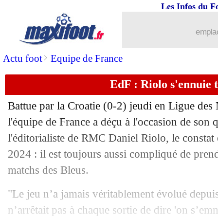
21/03
Chelsea
: Kepa définitivement vendu 
Les Infos du F
21/03
CdM 2026
: l'Algérie s'impose, Gouiri
emplac
21/03
Italie
: Calafiori quitte le rassemblem
>
Actu foot
Equipe de France
EdF : Riolo s'ennuie 
21/03
Liverpool
: Mamardashvili prévient A
Battue par la Croatie (0-2) jeudi en Ligue des 
21/03
Lille
: David discute avec trois clubs
l'équipe de France a déçu à l'occasion de son qu
l'éditorialiste de RMC Daniel Riolo, le constat
21/03
Italie
: Donnarumma optimiste avant l
2024 : il est toujours aussi compliqué de prend
21/03
PSG
: l'Arabie Saoudite veut Barcola
matchs des Bleus.
"Le jeu n’a jamais véritablement évolué depui
21/03
Bologne
: Castro veut signer à l'Inter
n’arrêtait pas à chaque sortie de dire 'on s’