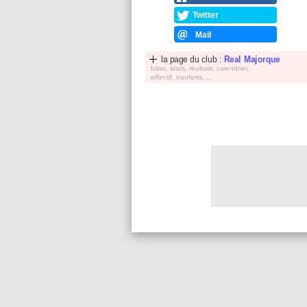
Twitter
Mail
la page du club :
Real Majorque
bilan, stats, réultats, calendrier,
effectif, tranferts, ...