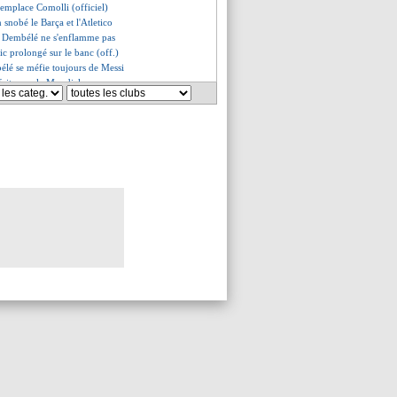
remplace Comolli (officiel)
n snobé le Barça et l'Atletico
, Dembélé ne s'enflamme pas
ic prolongé sur le banc (off.)
élé se méfie toujours de Messi
rfait pour le Mondial
es discussions avancent
le audience pour le lancement ?
lé pour Toppmöller
e club ferme (encore) la porte
ole au secours de Mbappé
aint-Maximin va bien signer
 porte n'est pas fermée...
r en approche
as encore oublié les Bleus
u Sud renverse la Tchéquie !
reux pour les Parisiens
SG vise aussi Summerville
s du jeu. 11 juin 2026
es du mer. 10 juin 2026