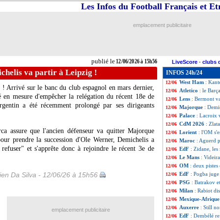
Les Infos du Football Français et E
FIFA
: quand Infa
12/06
Benfica
: Marco S
12/06
Torino
: Abate no
12/06
emplacement publicitaire
Porto
: André Silv
12/06
CdM
: États-Uni
12/06
Barça
: le club v
12/06
PSG
: Hernandez 
12/06
publié le
12/06/2026 à 15h56
LiveScore
-
clubs 
Alavés
: Mariano
12/06
helis va partir à Leipzig !
INFOS 24h/24
Portugal
: son p
12/06
West Ham
: Kant
12/06
! Arrivé sur le banc du club espagnol en mars dernier,
Atletico
: le Barç
12/06
té en mesure d'empêcher la relégation du récent 18e de
Lens
: Bermont va
12/06
argentin a été récemment prolongé par ses dirigeants
Majorque
: Demic
12/06
Palace
: Lacroix v
12/06
CdM 2026
: Zlat
12/06
ca assure que l'ancien défenseur va quitter Majorque
Lorient
: l'OM s'
12/06
our prendre la succession d'Ole Werner, Demichelis a
Maroc
: Aguerd p
12/06
refuser" et s'apprête donc à rejoindre le récent 3e de
EdF
: Zidane, le
12/06
Le Mans
: Videir
12/06
OM
: deux piste
12/06
en Da Silva - 12/06/26 à 15h56
EdF
: Pogba juge 
12/06
PSG
: Batrakov e
12/06
Milan
: Rabiot d
12/06
Mexique-Afrique
12/06
Auxerre
: Still 
12/06
emplacement publicitaire
EdF
: Dembélé re
12/06