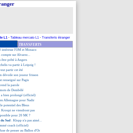
tranger
ntino se moque de l'Italie...
ilva sur le banc (officiel)
mmé entraîneur (officiel)
a est de retour (officiel)
s-Paraguay, les compos probables
a s'activer pour Torres
a déjà tranché pour son avenir
de L1
-
Tableau mercato L1
-
Transferts étranger
 Diaz poussé dehors
TRANSFERTS
hysique, Ronaldo répond cash
é intéresse l'OM et Monaco
a compte sur Alvarez...
 être prêté à Angers
helis va partir à Leipzig !
eut partir cet été
an dévoile son joueur frisson
est renseigné sur Pagis
rend la parole
s mots de Dembélé
a a bien prolongé (officiel)
s en Allemagne pour Nadir
le potentiel des Bleus
t Kroupi ne viendront pas
isponible pour 20 M€ ?
 du Sud
: Klopp n'a pas aimé...
nommé coach (officiel)
fuse de penser au Ballon d'Or