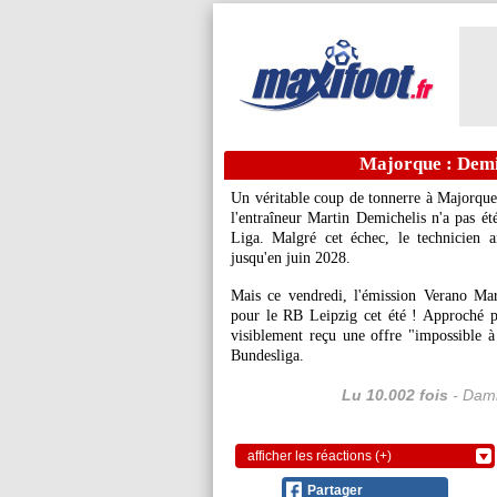
Majorque : Demic
Un véritable coup de tonnerre à Majorque 
l'entraîneur Martin Demichelis n'a pas é
Liga. Malgré cet échec, le technicien 
jusqu'en juin 2028.
Mais ce vendredi, l'émission Verano Mar
pour le RB Leipzig cet été ! Approché p
visiblement reçu une offre "impossible à 
Bundesliga.
Lu 10.002 fois
- Dami
afficher les réactions (+)
Partager