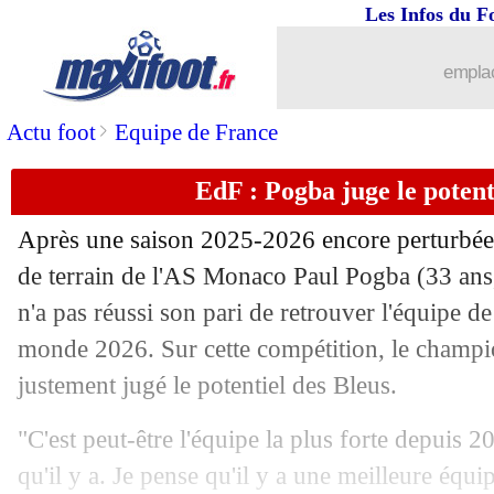
12/06
Porto
: André Silva est de retour (offic
Les Infos du F
12/06
CdM
: États-Unis-Paraguay, les comp
emplac
12/06
Barça
: le club va s'activer pour Torre
>
Actu foot
Equipe de France
EdF : Pogba juge le potent
12/06
PSG
: Hernandez a déjà tranché pour 
Après une saison 2025-2026 encore perturbée p
12/06
Alavés
: Mariano Diaz poussé dehors
de terrain de l'AS Monaco Paul Pogba (33 ans,
n'a pas réussi son pari de retrouver l'équipe 
12/06
Portugal
: son physique, Ronaldo rép
monde 2026. Sur cette compétition, le cham
12/06
West Ham
: Kanté intéresse l'OM et
justement jugé le potentiel des Bleus.
"C'est peut-être l'équipe la plus forte depuis 20
12/06
Atletico
: le Barça compte sur Alvarez.
qu'il y a. Je pense qu'il y a une meilleure équ