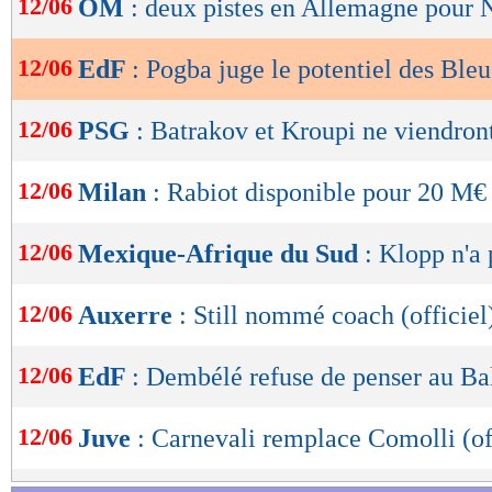
12/06
OM
: deux pistes en Allemagne pour 
de
lecture
12/06
EdF
: Pogba juge le potentiel des Bleu
OK
12/06
PSG
: Batrakov et Kroupi ne viendron
12/06
Milan
: Rabiot disponible pour 20 M€
12/06
Mexique-Afrique du Sud
: Klopp n'a 
12/06
Auxerre
: Still nommé coach (officiel
12/06
EdF
: Dembélé refuse de penser au Ba
12/06
Juve
: Carnevali remplace Comolli (of